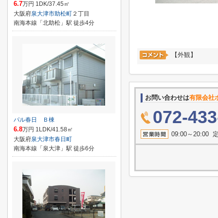
6.7
万円 1DK/37.45㎡
大阪府
泉大津市
助松町
２丁目
南海本線「北助松」駅 徒歩4分
【外観】
お問い合わせは
有限会社
072-433
パル春日 Ｂ棟
6.8
万円 1LDK/41.58㎡
09:00～20:
大阪府
泉大津市
春日町
南海本線「泉大津」駅 徒歩6分