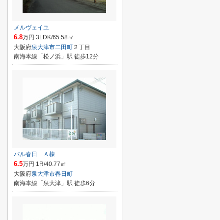
メルヴェイユ
6.8
万円 3LDK/65.58㎡
大阪府
泉大津市
二田町
２丁目
南海本線「松ノ浜」駅 徒歩12分
パル春日 Ａ棟
6.5
万円 1R/40.77㎡
大阪府
泉大津市
春日町
南海本線「泉大津」駅 徒歩6分