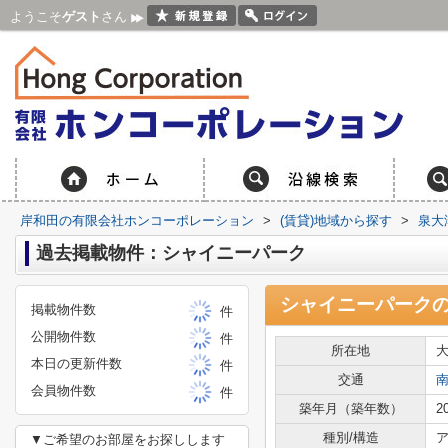
ようこそ
ゲスト
さん
岸和田の有限会社ホンコーポレーション
>
(賃貸)地域から探す
>
泉大
過去掲載物件：シャイニーパーク
シャイニーパーク
掲載物件数
件
公開物件数
件
所在地
本日の更新件数
件
交通
会員物件数
件
築年月（築年数）
2
種別/構造
ア
▼ご希望のお部屋をお探しします