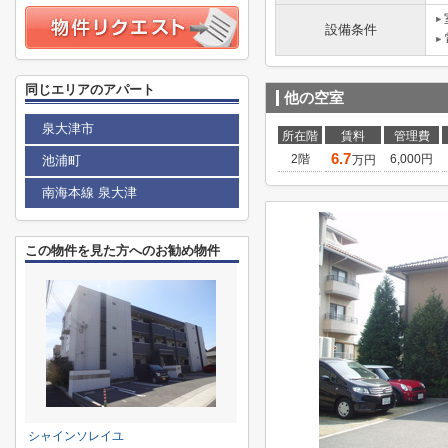
設備条件
同じエリアのアパート
他の空室
泉大津市
所在階
賃料
管理費
6.7
2階
6,000円
池浦町
万円
南海本線 泉大津
この物件を見た方へのお勧め物件
シャインソレイユ