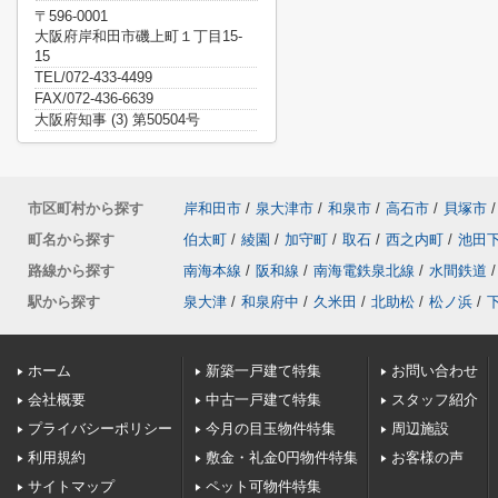
〒596-0001
大阪府岸和田市磯上町１丁目15-
15
TEL/072-433-4499
FAX/072-436-6639
大阪府知事 (3) 第50504号
市区町村から探す
岸和田市
/
泉大津市
/
和泉市
/
高石市
/
貝塚市
/
町名から探す
伯太町
/
綾園
/
加守町
/
取石
/
西之内町
/
池田
路線から探す
南海本線
/
阪和線
/
南海電鉄泉北線
/
水間鉄道
/
駅から探す
泉大津
/
和泉府中
/
久米田
/
北助松
/
松ノ浜
/
ホーム
新築一戸建て特集
お問い合わせ
会社概要
中古一戸建て特集
スタッフ紹介
プライバシーポリシー
今月の目玉物件特集
周辺施設
利用規約
敷金・礼金0円物件特集
お客様の声
サイトマップ
ペット可物件特集