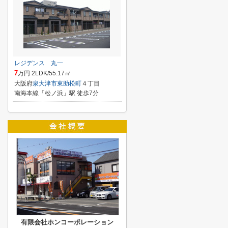
レジデンス 丸一
7
万円 2LDK/55.17㎡
大阪府
泉大津市
東助松町
４丁目
南海本線「松ノ浜」駅 徒歩7分
有限会社ホンコーポレーション