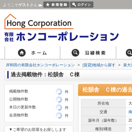
ようこそ
ゲスト
さん
岸和田の有限会社ホンコーポレーション
>
(賃貸)地域から探す
>
泉大
過去掲載物件：松韻舎 Ｃ棟
松韻舎 Ｃ棟
の過
掲載物件数
件
公開物件数
件
所在地
本日の更新件数
件
交通
会員物件数
件
築年月（築年数）
2
種別/構造
ア
▼ご希望のお部屋をお探しします