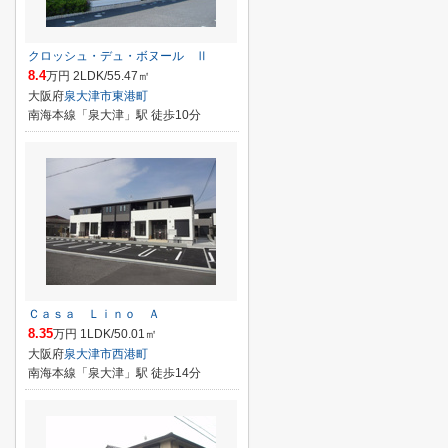
クロッシュ・デュ・ボヌール Ⅱ
8.4
万円 2LDK/55.47㎡
大阪府
泉大津市
東港町
南海本線「泉大津」駅 徒歩10分
Ｃａｓａ Ｌｉｎｏ Ａ
8.35
万円 1LDK/50.01㎡
大阪府
泉大津市
西港町
南海本線「泉大津」駅 徒歩14分