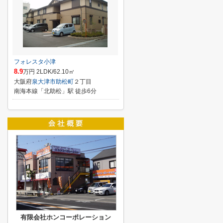
フォレスタ小津
8.9
万円 2LDK/62.10㎡
大阪府
泉大津市
助松町
２丁目
南海本線「北助松」駅 徒歩6分
有限会社ホンコーポレーション