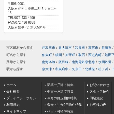
〒596-0001
大阪府岸和田市磯上町１丁目15-
15
TEL/072-433-4499
FAX/072-436-6639
大阪府知事 (3) 第50504号
市区町村から探す
岸和田市
/
泉大津市
/
和泉市
/
高石市
/
貝塚市
/
町名から探す
伯太町
/
綾園
/
加守町
/
取石
/
西之内町
/
池田
路線から探す
南海本線
/
阪和線
/
南海電鉄泉北線
/
水間鉄道
/
駅から探す
泉大津
/
和泉府中
/
久米田
/
北助松
/
松ノ浜
/
ホーム
新築一戸建て特集
お問い合わせ
会社概要
中古一戸建て特集
スタッフ紹介
プライバシーポリシー
今月の目玉物件特集
周辺施設
利用規約
敷金・礼金0円物件特集
お客様の声
サイトマップ
ペット可物件特集