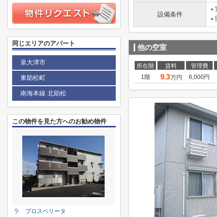
設備条件
同じエリアのアパート
他の空室
泉大津市
所在階
賃料
管理費
9.3
1階
6,000円
東助松町
万円
南海本線 北助松
この物件を見た方へのお勧め物件
ラ プロスペリータ