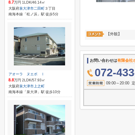
8.7
万円 1LDK/46.14㎡
大阪府
泉大津市
二田町
３丁目
南海本線「松ノ浜」駅 徒歩5分
【外観】
お問い合わせは
有限会社
072-433
アオーラ ヌエボ Ⅰ
8.8
万円 2LDK/57.93㎡
09:00～20:
大阪府
泉大津市
上之町
南海本線「泉大津」駅 徒歩10分