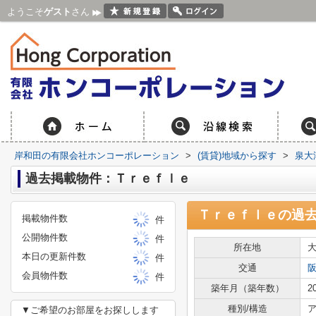
ようこそ
ゲスト
さん
岸和田の有限会社ホンコーポレーション
>
(賃貸)地域から探す
>
泉大
過去掲載物件：Ｔｒｅｆｌｅ
Ｔｒｅｆｌｅ
の過
掲載物件数
件
公開物件数
件
所在地
本日の更新件数
件
交通
会員物件数
件
築年月（築年数）
2
種別/構造
ア
▼ご希望のお部屋をお探しします