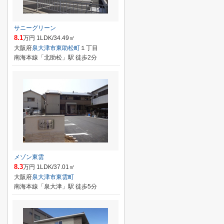
サニーグリーン
8.1
万円 1LDK/34.49㎡
大阪府
泉大津市
東助松町
１丁目
南海本線「北助松」駅 徒歩2分
メゾン東雲
8.3
万円 1LDK/37.01㎡
大阪府
泉大津市
東雲町
南海本線「泉大津」駅 徒歩5分