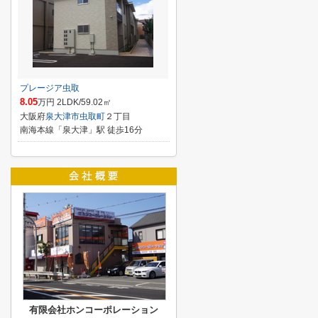
プレージア虫取
8.05
万円 2LDK/59.02㎡
大阪府
泉大津市
虫取町
２丁目
南海本線「泉大津」駅 徒歩16分
有限会社ホンコーポレーション