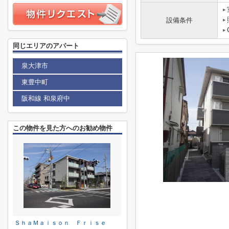
設備条件
同じエリアのアパート
泉大津市
東豊中町
阪和線 和泉府中
この物件を見た方へのお勧め物件
ＳｈａＭａｉｓｏｎ Ｆｒｉｓｅ