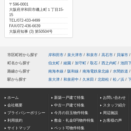
〒596-0001
大阪府岸和田市磯上町１丁目15-
15
TEL/072-433-4499
FAX/072-436-6639
大阪府知事 (3) 第50504号
市区町村から探す
岸和田市
/
泉大津市
/
和泉市
/
高石市
/
貝塚市
/
町名から探す
伯太町
/
綾園
/
加守町
/
取石
/
西之内町
/
池田
路線から探す
南海本線
/
阪和線
/
南海電鉄泉北線
/
水間鉄道
/
駅から探す
泉大津
/
和泉府中
/
久米田
/
北助松
/
松ノ浜
/
ホーム
新築一戸建て特集
お問い合わせ
会社概要
中古一戸建て特集
スタッフ紹介
プライバシーポリシー
今月の目玉物件特集
周辺施設
利用規約
敷金・礼金0円物件特集
お客様の声
サイトマップ
ペット可物件特集