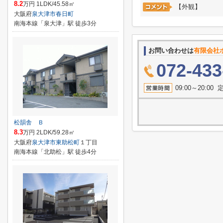
8.2
万円 1LDK/45.58㎡
【外観】
大阪府
泉大津市
春日町
南海本線「泉大津」駅 徒歩3分
お問い合わせは
有限会社
072-433
09:00～20:
松韻舎 Ｂ
8.3
万円 2LDK/59.28㎡
大阪府
泉大津市
東助松町
１丁目
南海本線「北助松」駅 徒歩4分