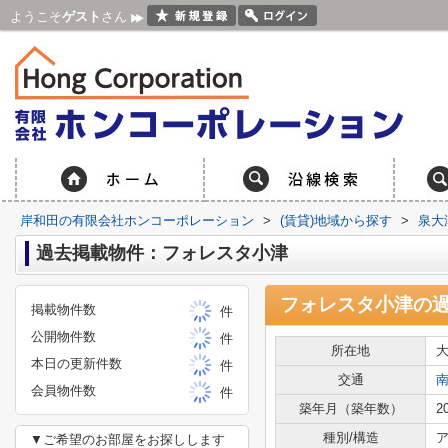
ようこそ
ゲスト
さん
岸和田の有限会社ホンコーポレーション
>
(賃貸)地域から探す
>
泉大
過去掲載物件：フォレスタ小津
フォレスタ小津
の
掲載物件数
件
公開物件数
件
所在地
本日の更新件数
件
交通
会員物件数
件
築年月（築年数）
2
種別/構造
ア
▼ご希望のお部屋をお探しします