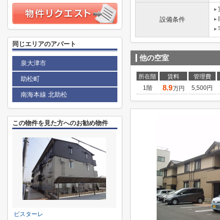
設備条件
同じエリアのアパート
他の空室
泉大津市
所在階
賃料
管理費
助松町
8.9
1階
5,500円
万円
南海本線 北助松
この物件を見た方へのお勧め物件
ビスターレ