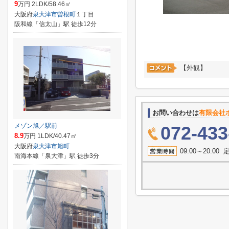
9
万円 2LDK/58.46㎡
大阪府
泉大津市
曽根町
１丁目
阪和線「信太山」駅 徒歩12分
【外観】
お問い合わせは
有限会社
メゾン旭／駅前
072-433
8.9
万円 1LDK/40.47㎡
大阪府
泉大津市
旭町
09:00～20:
南海本線「泉大津」駅 徒歩3分