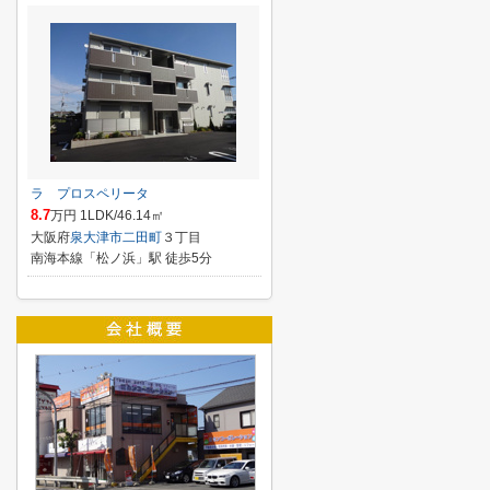
ラ プロスペリータ
8.7
万円 1LDK/46.14㎡
大阪府
泉大津市
二田町
３丁目
南海本線「松ノ浜」駅 徒歩5分