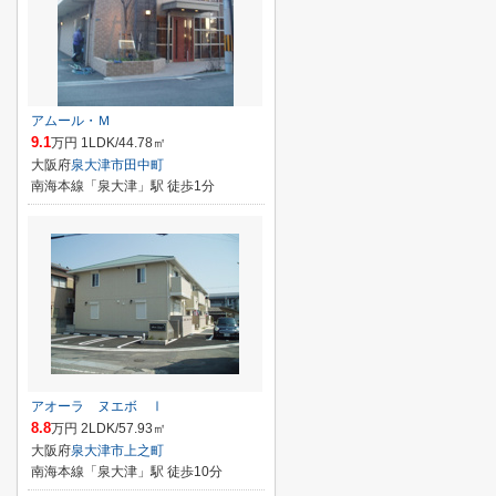
アムール・Ｍ
9.1
万円 1LDK/44.78㎡
大阪府
泉大津市
田中町
南海本線「泉大津」駅 徒歩1分
アオーラ ヌエボ Ⅰ
8.8
万円 2LDK/57.93㎡
大阪府
泉大津市
上之町
南海本線「泉大津」駅 徒歩10分