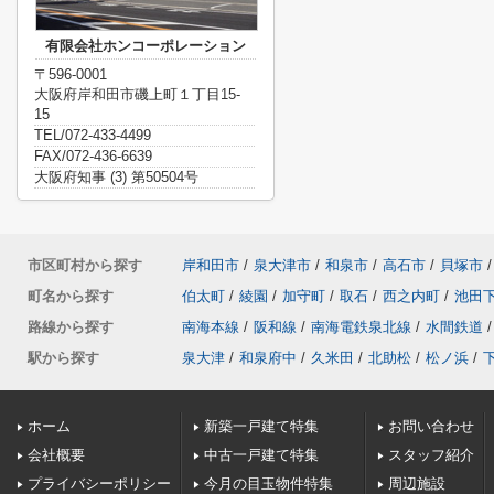
有限会社ホンコーポレーション
〒596-0001
大阪府岸和田市磯上町１丁目15-
15
TEL/072-433-4499
FAX/072-436-6639
大阪府知事 (3) 第50504号
市区町村から探す
岸和田市
/
泉大津市
/
和泉市
/
高石市
/
貝塚市
/
町名から探す
伯太町
/
綾園
/
加守町
/
取石
/
西之内町
/
池田
路線から探す
南海本線
/
阪和線
/
南海電鉄泉北線
/
水間鉄道
/
駅から探す
泉大津
/
和泉府中
/
久米田
/
北助松
/
松ノ浜
/
ホーム
新築一戸建て特集
お問い合わせ
会社概要
中古一戸建て特集
スタッフ紹介
プライバシーポリシー
今月の目玉物件特集
周辺施設