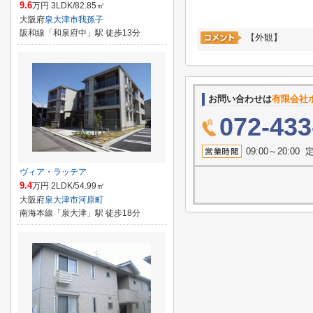
9.6
万円 3LDK/82.85㎡
大阪府
泉大津市
我孫子
阪和線「和泉府中」駅 徒歩13分
【外観】
お問い合わせは
有限会社
072-433
09:00～20:
ヴィア・ラッテア
9.4
万円 2LDK/54.99㎡
大阪府
泉大津市
河原町
南海本線「泉大津」駅 徒歩18分