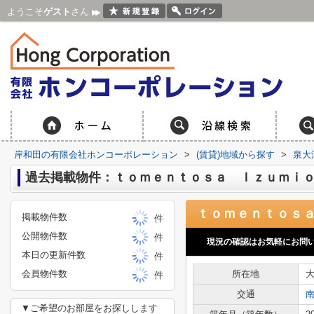
ようこそ
ゲスト
さん
岸和田の有限会社ホンコーポレーション
>
(賃貸)地域から探す
>
泉大
過去掲載物件：ｔｏｍｅｎｔｏｓａ Ｉｚｕｍｉ
掲載物件数
件
公開物件数
件
現況の確認はお気軽にお問
本日の更新件数
件
会員物件数
所在地
件
交通
▼ご希望のお部屋をお探しします