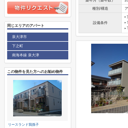
築年月（築年数）
2
種別/構造
ア
設備条件
同じエリアのアパート
泉大津市
下之町
南海本線 泉大津
この物件を見た方へのお勧め物件
リースランド我孫子