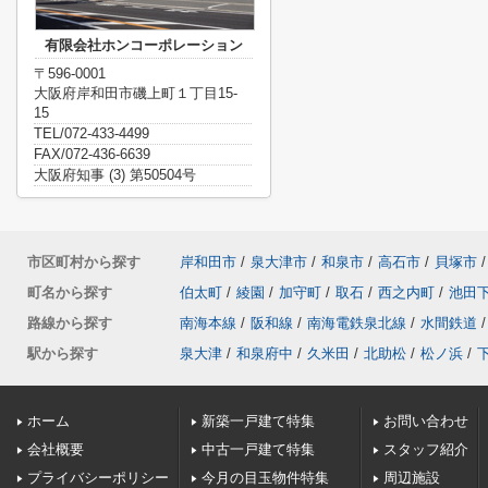
有限会社ホンコーポレーション
〒596-0001
大阪府岸和田市磯上町１丁目15-
15
TEL/072-433-4499
FAX/072-436-6639
大阪府知事 (3) 第50504号
市区町村から探す
岸和田市
/
泉大津市
/
和泉市
/
高石市
/
貝塚市
/
町名から探す
伯太町
/
綾園
/
加守町
/
取石
/
西之内町
/
池田
路線から探す
南海本線
/
阪和線
/
南海電鉄泉北線
/
水間鉄道
/
駅から探す
泉大津
/
和泉府中
/
久米田
/
北助松
/
松ノ浜
/
ホーム
新築一戸建て特集
お問い合わせ
会社概要
中古一戸建て特集
スタッフ紹介
プライバシーポリシー
今月の目玉物件特集
周辺施設