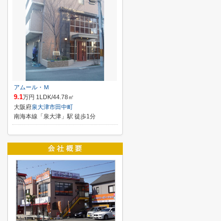
アムール・Ｍ
9.1
万円 1LDK/44.78㎡
大阪府
泉大津市
田中町
南海本線「泉大津」駅 徒歩1分