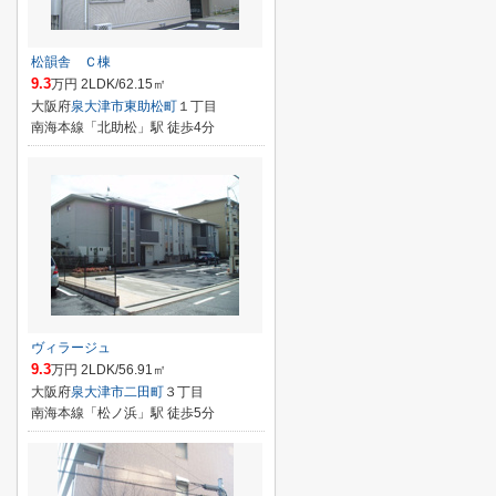
松韻舎 Ｃ棟
9.3
万円 2LDK/62.15㎡
大阪府
泉大津市
東助松町
１丁目
南海本線「北助松」駅 徒歩4分
ヴィラージュ
9.3
万円 2LDK/56.91㎡
大阪府
泉大津市
二田町
３丁目
南海本線「松ノ浜」駅 徒歩5分