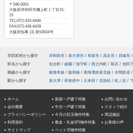
〒596-0001
大阪府岸和田市磯上町１丁目15-
15
TEL/072-433-4499
FAX/072-436-6639
大阪府知事 (3) 第50504号
市区町村から探す
岸和田市
/
泉大津市
/
和泉市
/
高石市
/
貝塚市
/
町名から探す
伯太町
/
綾園
/
加守町
/
西之内町
/
取石
/
池田
路線から探す
南海本線
/
阪和線
/
南海電鉄泉北線
/
水間鉄道
/
駅から探す
泉大津
/
和泉府中
/
久米田
/
北助松
/
松ノ浜
/
ホーム
新築一戸建て特集
お問い合わせ
会社概要
中古一戸建て特集
スタッフ紹介
プライバシーポリシー
今月の目玉物件特集
周辺施設
利用規約
敷金・礼金0円物件特集
お客様の声
サイトマップ
ペット可物件特集