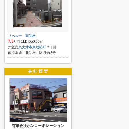
リベルテ 東助松
7.5
万円 1LDK/50.00㎡
大阪府
泉大津市
東助松町
２丁目
南海本線「北助松」駅 徒歩8分
有限会社ホンコーポレーション