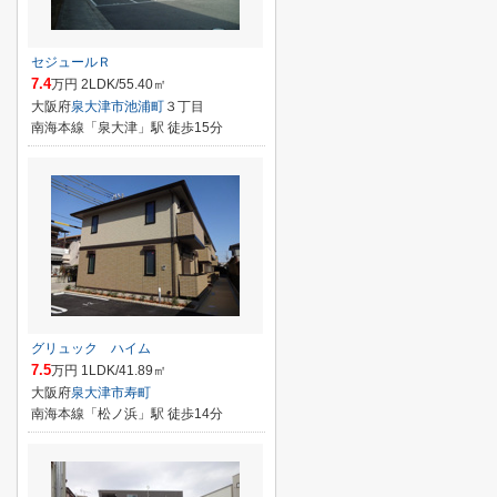
セジュールＲ
7.4
万円 2LDK/55.40㎡
大阪府
泉大津市
池浦町
３丁目
南海本線「泉大津」駅 徒歩15分
グリュック ハイム
7.5
万円 1LDK/41.89㎡
大阪府
泉大津市
寿町
南海本線「松ノ浜」駅 徒歩14分