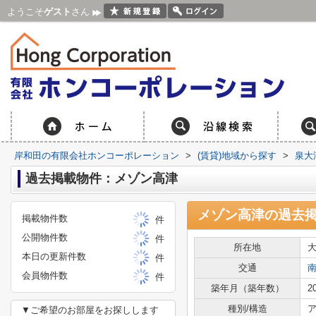
ようこそ
ゲスト
さん
岸和田の有限会社ホンコーポレーション
>
(賃貸)地域から探す
>
泉大
過去掲載物件：メゾン高津
メゾン高津
の過去
掲載物件数
件
公開物件数
件
所在地
本日の更新件数
件
交通
会員物件数
件
築年月（築年数）
2
種別/構造
ア
▼ご希望のお部屋をお探しします