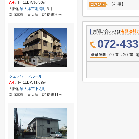
7.4
万円 1LDK/36.50㎡
【外観】
大阪府
泉大津市
池浦町
５丁目
南海本線「泉大津」駅 徒歩20分
お問い合わせは
有限会社
072-433
09:00～20:
シェソワ フルール
7.4
万円 1LDK/41.68㎡
大阪府
泉大津市
下之町
南海本線「泉大津」駅 徒歩11分