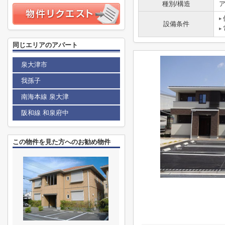
種別/構造
ア
設備条件
同じエリアのアパート
泉大津市
我孫子
南海本線 泉大津
阪和線 和泉府中
この物件を見た方へのお勧め物件