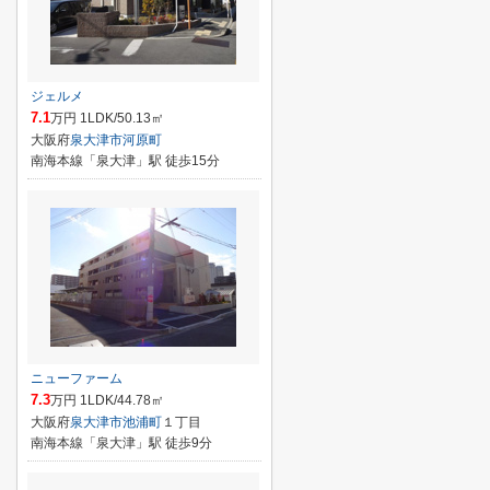
ジェルメ
7.1
万円 1LDK/50.13㎡
大阪府
泉大津市
河原町
南海本線「泉大津」駅 徒歩15分
ニューファーム
7.3
万円 1LDK/44.78㎡
大阪府
泉大津市
池浦町
１丁目
南海本線「泉大津」駅 徒歩9分