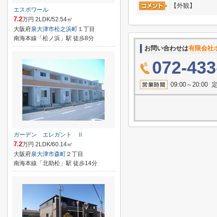
【外観】
エスポワール
7.2
万円 2LDK/52.54㎡
大阪府
泉大津市
松之浜町
１丁目
南海本線「松ノ浜」駅 徒歩8分
お問い合わせは
有限会社
072-433
09:00～20:
ガーデン エレガント Ⅱ
7.2
万円 2LDK/60.14㎡
大阪府
泉大津市
森町
２丁目
南海本線「北助松」駅 徒歩14分