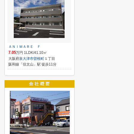
ＡＮＩＭＡＲＥ Ｆ
7.05
万円 1LDK/41.10㎡
大阪府
泉大津市
曽根町
１丁目
阪和線「信太山」駅 徒歩11分