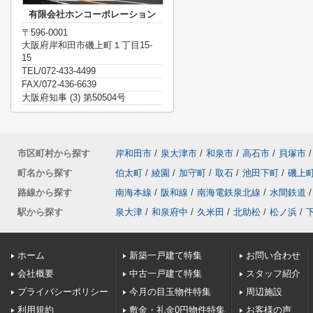
有限会社ホンコーポレーション
〒596-0001
大阪府岸和田市磯上町１丁目15-
15
TEL/072-433-4499
FAX/072-436-6639
大阪府知事 (3) 第50504号
市区町村から探す
岸和田市
/
泉大津市
/
和泉市
/
高石市
/
貝塚市
/
町名から探す
伯太町
/
綾園
/
加守町
/
取石
/
池田下町
/
磯上
路線から探す
南海本線
/
阪和線
/
南海電鉄泉北線
/
水間鉄道
/
駅から探す
泉大津
/
和泉府中
/
久米田
/
北助松
/
松ノ浜
/
ホーム
新築一戸建て特集
お問い合わせ
会社概要
中古一戸建て特集
スタッフ紹介
プライバシーポリシー
今月の目玉物件特集
周辺施設
利用規約
敷金・礼金0円物件特集
お客様の声