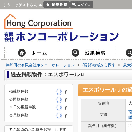
ようこそ
ゲスト
さん
岸和田の有限会社ホンコーポレーション
>
(賃貸)地域から探す
>
泉大
過去掲載物件：エスポワールｕ
エスポワールｕ
の
掲載物件数
件
公開物件数
件
所在地
本日の更新件数
件
交通
会員物件数
件
築年月（築年数）
2
▼ご希望のお部屋をお探しします