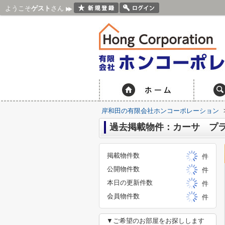
ようこそ
ゲスト
さん
岸和田の有限会社ホンコーポレーション
過去掲載物件：カーサ プ
掲載物件数
件
公開物件数
件
本日の更新件数
件
会員物件数
件
▼ご希望のお部屋をお探しします