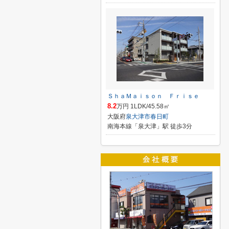
ＳｈａＭａｉｓｏｎ Ｆｒｉｓｅ
8.2
万円 1LDK/45.58㎡
大阪府
泉大津市
春日町
南海本線「泉大津」駅 徒歩3分