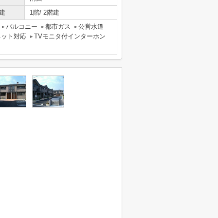
建
1階/ 2階建
バルコニー
都市ガス
公営水道
ネット対応
TVモニタ付インターホン