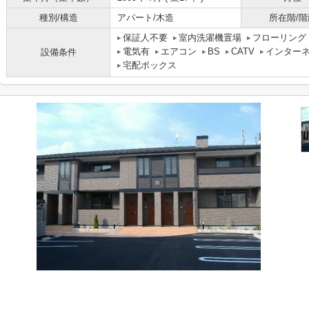
種別/構造
アパート/木造
所在階/階
保証人不要
室内洗濯機置場
フローリング
電気有
エアコン
BS
CATV
インター
設備条件
宅配ボックス