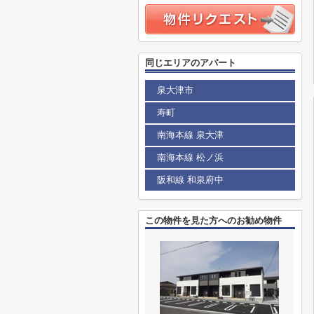
同じエリアのアパート
泉大津市
寿町
南海本線 泉大津
南海本線 松ノ浜
阪和線 和泉府中
この物件を見た方へのお勧め物件