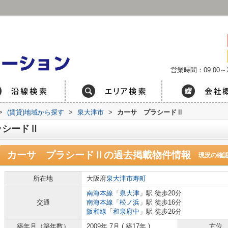
営業時間：09:00～2
>
(賃貸)地域から探す
>
泉大津市
>
カーサ プラシードⅡ
ラシードⅡ
カーサ プラシードⅡ
の過去掲載物件情報
現況の確
所在地
大阪府
泉大津市
寿町
南海本線
「
泉大津
」駅 徒歩20分
交通
南海本線
「
松ノ浜
」駅 徒歩16分
阪和線
「
和泉府中
」駅 徒歩26分
築年月（築年数）
2009年 7月 ( 築17年 )
方位