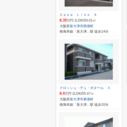
Ｃａｓａ Ｌｉｎｏ Ａ
8.35
万円 1LDK/50.01㎡
大阪府
泉大津市
西港町
南海本線「泉大津」駅 徒歩14分
クロッシュ・デュ・ボヌール Ⅱ
8.4
万円 2LDK/55.47㎡
大阪府
泉大津市
東港町
南海本線「泉大津」駅 徒歩10分