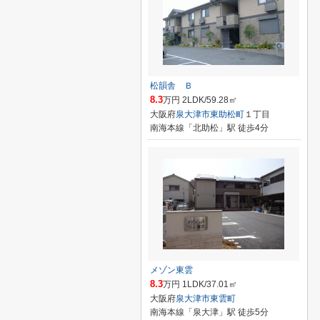
松韻舎 Ｂ
8.3
万円 2LDK/59.28㎡
大阪府
泉大津市
東助松町
１丁目
南海本線「北助松」駅 徒歩4分
メゾン東雲
8.3
万円 1LDK/37.01㎡
大阪府
泉大津市
東雲町
南海本線「泉大津」駅 徒歩5分