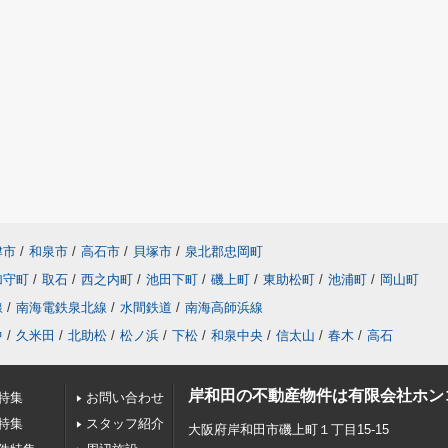
津市
/
和泉市
/
高石市
/
貝塚市
/
泉北郡忠岡町
加守町
/
取石
/
西之内町
/
池田下町
/
磯上町
/
東助松町
/
池浦町
/
岡山町
線
/
南海電鉄泉北線
/
水間鉄道
/
南海高師浜線
中
/
久米田
/
北助松
/
松ノ浜
/
下松
/
和泉中央
/
信太山
/
春木
/
高石
岸和田の不動産物件は有限会社ホン
特集
お問い合わせ
特集
スタッフ紹介
大阪府岸和田市磯上町１丁目15-15