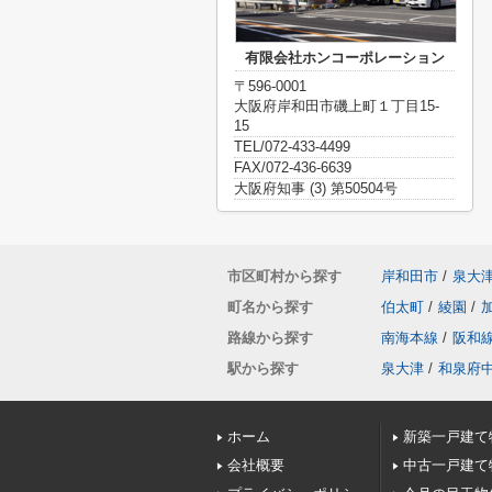
有限会社ホンコーポレーション
〒596-0001
大阪府岸和田市磯上町１丁目15-
15
TEL/072-433-4499
FAX/072-436-6639
大阪府知事 (3) 第50504号
市区町村から探す
岸和田市
/
泉大
町名から探す
伯太町
/
綾園
/
路線から探す
南海本線
/
阪和
駅から探す
泉大津
/
和泉府
ホーム
新築一戸建て
会社概要
中古一戸建て