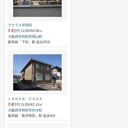
アクラス岸和田
7.3
万円 1LDK/50.56㎡
大阪府
岸和田市
岡山町
阪和線「下松」駅 徒歩25分
ＬＯＨＡＳ・ＣＡＳＡ
7.4
万円 1LDK/42.14㎡
大阪府
岸和田市
作才町
阪和線「東岸和田」駅 徒歩9分