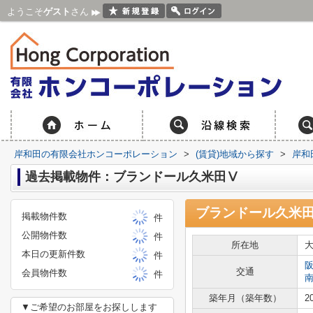
ようこそ
ゲスト
さん
岸和田の有限会社ホンコーポレーション
>
(賃貸)地域から探す
>
岸和
過去掲載物件：ブランドール久米田Ⅴ
ブランドール久米
掲載物件数
件
公開物件数
件
所在地
本日の更新件数
件
交通
会員物件数
件
築年月（築年数）
2
▼ご希望のお部屋をお探しします