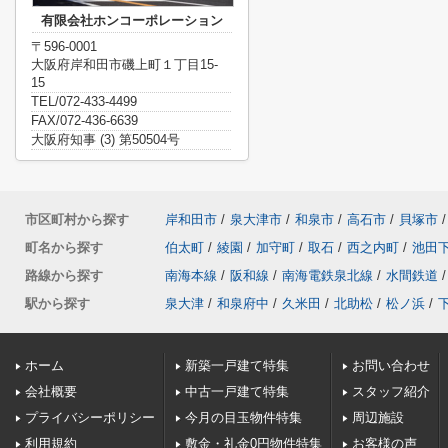
有限会社ホンコーポレーション
〒596-0001
大阪府岸和田市磯上町１丁目15-
15
TEL/072-433-4499
FAX/072-436-6639
大阪府知事 (3) 第50504号
市区町村から探す
岸和田市
/
泉大津市
/
和泉市
/
高石市
/
貝塚市
/
町名から探す
伯太町
/
綾園
/
加守町
/
取石
/
西之内町
/
池田
路線から探す
南海本線
/
阪和線
/
南海電鉄泉北線
/
水間鉄道
/
駅から探す
泉大津
/
和泉府中
/
久米田
/
北助松
/
松ノ浜
/
ホーム
新築一戸建て特集
お問い合わせ
会社概要
中古一戸建て特集
スタッフ紹介
プライバシーポリシー
今月の目玉物件特集
周辺施設
利用規約
敷金・礼金0円物件特集
お客様の声