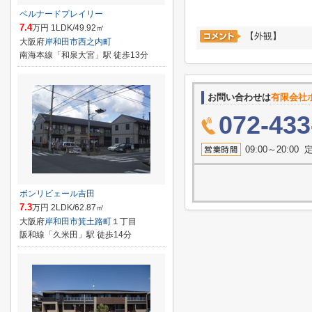
ベルナードプレイリー
7.4
万円 1LDK/49.92㎡
【外観】
大阪府
岸和田市
西之内町
南海本線「和泉大宮」駅 徒歩13分
お問い合わせは
有限会社
072-433
09:00～20:
ボンリビェール吉田
7.3
万円 2LDK/62.87㎡
大阪府
岸和田市
箕土路町
１丁目
阪和線「久米田」駅 徒歩14分