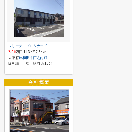
フリーデ プロムナード
7.45
万円 1LDK/37.54㎡
大阪府
岸和田市
西之内町
阪和線「下松」駅 徒歩13分