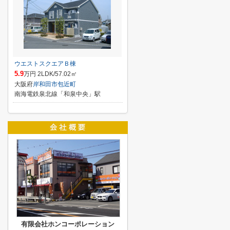
ウエストスクエアＢ棟
5.9
万円 2LDK/57.02㎡
大阪府
岸和田市
包近町
南海電鉄泉北線「和泉中央」駅
有限会社ホンコーポレーション