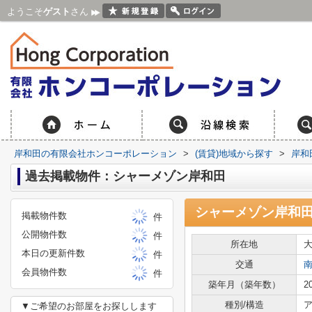
ようこそ
ゲスト
さん
岸和田の有限会社ホンコーポレーション
>
(賃貸)地域から探す
>
岸和
過去掲載物件：シャーメゾン岸和田
シャーメゾン岸和
掲載物件数
件
公開物件数
件
所在地
本日の更新件数
件
交通
会員物件数
件
築年月（築年数）
2
種別/構造
ア
▼ご希望のお部屋をお探しします