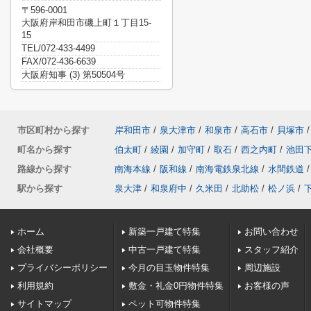
〒596-0001
大阪府岸和田市磯上町１丁目15-
15
TEL/072-433-4499
FAX/072-436-6639
大阪府知事 (3) 第50504号
市区町村から探す
岸和田市
/
泉大津市
/
和泉市
/
高石市
/
貝塚市
/
町名から探す
伯太町
/
綾園
/
加守町
/
取石
/
西之内町
/
池田
路線から探す
南海本線
/
阪和線
/
南海電鉄泉北線
/
水間鉄道
/
駅から探す
泉大津
/
和泉府中
/
久米田
/
北助松
/
松ノ浜
/
ホーム
新築一戸建て特集
お問い合わせ
会社概要
中古一戸建て特集
スタッフ紹介
プライバシーポリシー
今月の目玉物件特集
周辺施設
利用規約
敷金・礼金0円物件特集
お客様の声
サイトマップ
ペット可物件特集