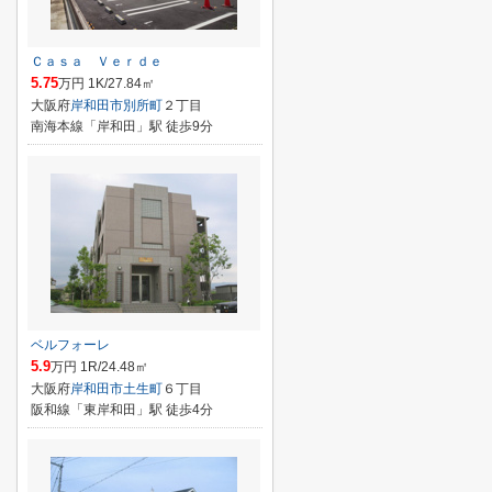
Ｃａｓａ Ｖｅｒｄｅ
5.75
万円 1K/27.84㎡
大阪府
岸和田市
別所町
２丁目
南海本線「岸和田」駅 徒歩9分
ベルフォーレ
5.9
万円 1R/24.48㎡
大阪府
岸和田市
土生町
６丁目
阪和線「東岸和田」駅 徒歩4分