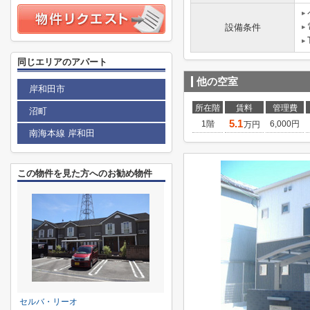
設備条件
同じエリアのアパート
他の空室
岸和田市
所在階
賃料
管理費
沼町
5.1
1階
6,000円
万円
南海本線 岸和田
この物件を見た方へのお勧め物件
セルバ・リーオ