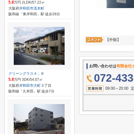
5.8
万円 2LDK/57.22㎡
大阪府
岸和田市
流木町
阪和線「東岸和田」駅 徒歩28分
【外観】
お問い合わせは
有限会社
グリーングラスＡ，Ｂ
072-433
5.8
万円 3DK/54.07㎡
大阪府
岸和田市
大町
３丁目
09:00～20:
阪和線「久米田」駅 徒歩7分