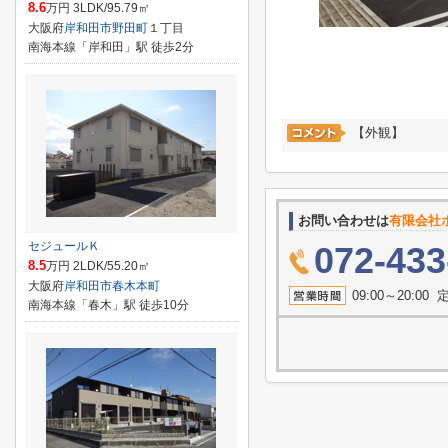
8.6
万円 3LDK/95.79㎡
大阪府
岸和田市
野田町
１丁目
南海本線「岸和田」駅 徒歩2分
【外観】
お問い合わせは
有限会社
セジュールＫ
072-433
8.5
万円 2LDK/55.20㎡
大阪府
岸和田市
春木本町
09:00～20:
南海本線「春木」駅 徒歩10分