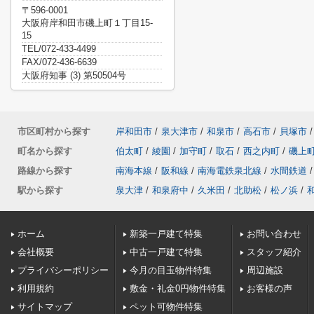
〒596-0001
大阪府岸和田市磯上町１丁目15-
15
TEL/072-433-4499
FAX/072-436-6639
大阪府知事 (3) 第50504号
市区町村から探す
岸和田市
/
泉大津市
/
和泉市
/
高石市
/
貝塚市
/
町名から探す
伯太町
/
綾園
/
加守町
/
取石
/
西之内町
/
磯上
路線から探す
南海本線
/
阪和線
/
南海電鉄泉北線
/
水間鉄道
/
駅から探す
泉大津
/
和泉府中
/
久米田
/
北助松
/
松ノ浜
/
ホーム
新築一戸建て特集
お問い合わせ
会社概要
中古一戸建て特集
スタッフ紹介
プライバシーポリシー
今月の目玉物件特集
周辺施設
利用規約
敷金・礼金0円物件特集
お客様の声
サイトマップ
ペット可物件特集