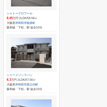
シャトーグロワール
8.45
万円 2LDK/59.58㎡
大阪府
岸和田市
額原町
阪和線「下松」駅 徒歩10分
シャーメゾンラパン
8.3
万円 2LDK/57.00㎡
大阪府
岸和田市
西之内町
阪和線「下松」駅 徒歩10分