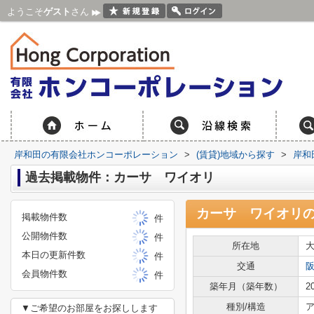
ようこそ
ゲスト
さん
岸和田の有限会社ホンコーポレーション
>
(賃貸)地域から探す
>
岸和
過去掲載物件：カーサ ワイオリ
カーサ ワイオリ
掲載物件数
件
公開物件数
件
所在地
本日の更新件数
件
交通
会員物件数
件
築年月（築年数）
2
種別/構造
ア
▼ご希望のお部屋をお探しします