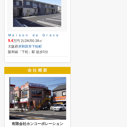
Ｍａｉｓｏｎ ｄｅ Ｇｒａｃｅ
9.4
万円 2LDK/50.38㎡
大阪府
岸和田市
下松町
阪和線「下松」駅 徒歩5分
有限会社ホンコーポレーション