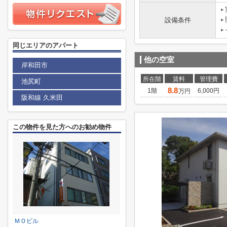
設備条件
同じエリアのアパート
他の空室
岸和田市
所在階
賃料
管理費
池尻町
8.8
1階
6,000円
万円
阪和線 久米田
この物件を見た方へのお勧め物件
ＭＯビル