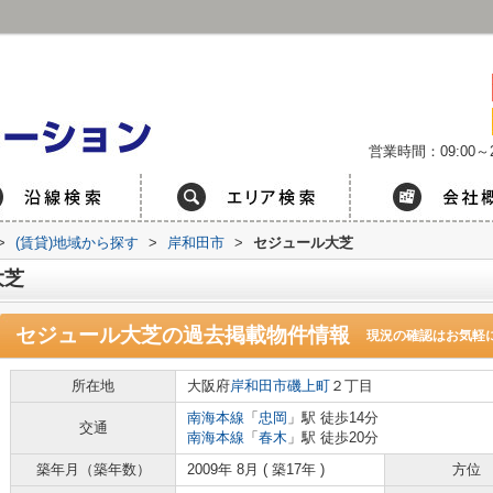
営業時間：09:00～2
>
(賃貸)地域から探す
>
岸和田市
>
セジュール大芝
大芝
セジュール大芝
の過去掲載物件情報
現況の確認はお気軽
所在地
大阪府
岸和田市
磯上町
２丁目
南海本線
「
忠岡
」駅 徒歩14分
交通
南海本線
「
春木
」駅 徒歩20分
築年月（築年数）
2009年 8月 ( 築17年 )
方位