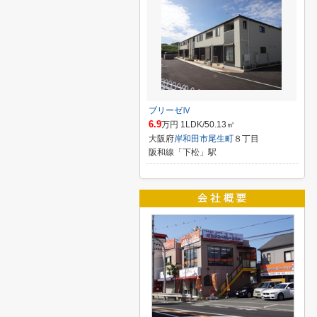
ブリーゼⅣ
6.9
万円 1LDK/50.13㎡
大阪府
岸和田市
尾生町
８丁目
阪和線「下松」駅