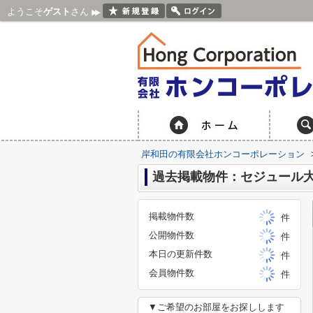
ようこそ
ゲスト
さん
岸和田の有限会社ホンコーポレーション
過去掲載物件：セジュール
掲載物件数
件
公開物件数
件
本日の更新件数
件
会員物件数
件
▼ご希望のお部屋をお探しします