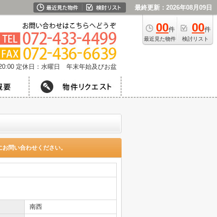
最終更新：2026年08月09日
00
00
件
件
最近見た物件
検討リスト
0:00
定休日：水曜日 年末年始及びお盆
にお問い合わせください。
南西