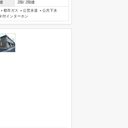
建
2階/ 2階建
都市ガス
公営水道
公共下水
ニタ付インターホン