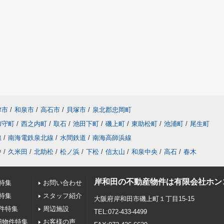
津市
/
和泉市
/
高石市
/
貝塚市
/
泉北郡忠岡町
加守町
/
西之内町
/
取石
/
池田下町
/
磯上町
/
東助松町
/
池浦町
/
尾生町
線
/
南海電鉄泉北線
/
水間鉄道
/
南海高師浜線
中
/
久米田
/
北助松
/
松ノ浜
/
下松
/
信太山
/
和泉中央
/
高石
/
春木
岸和田の不動産物件は有限会社ホン
特集
お問い合わせ
特集
スタッフ紹介
大阪府岸和田市磯上町１丁目15-15
件特集
周辺施設
TEL:072-433-4499
円物件特集
お客様の声