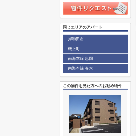
同じエリアのアパート
岸和田市
磯上町
南海本線 忠岡
南海本線 春木
この物件を見た方へのお勧め物件