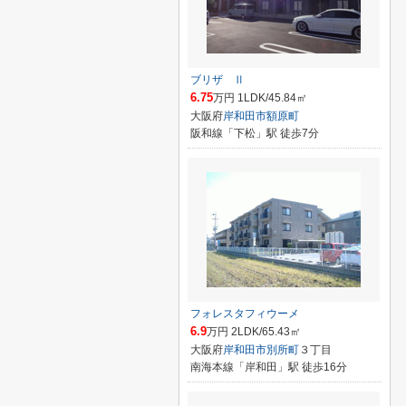
ブリザ Ⅱ
6.75
万円 1LDK/45.84㎡
大阪府
岸和田市
額原町
阪和線「下松」駅 徒歩7分
フォレスタフィウーメ
6.9
万円 2LDK/65.43㎡
大阪府
岸和田市
別所町
３丁目
南海本線「岸和田」駅 徒歩16分