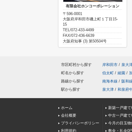
有限会社ホンコーポレーション
〒596-0001
大阪府岸和田市磯上町１丁目15-
15
TEL/072-433-4499
FAX/072-436-6639
大阪府知事 (3) 第50504号
市区町村から探す
岸和田市
/
泉大
町名から探す
伯太町
/
綾園
/
路線から探す
南海本線
/
阪和
駅から探す
泉大津
/
和泉府
ホーム
新築一戸建て
会社概要
中古一戸建て
プライバシーポリシー
今月の目玉物
利用規約
敷金・礼金0