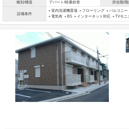
種別/構造
アパート/軽量鉄骨
所在階/階
室内洗濯機置場
フローリング
バルコニー
設備条件
電気有
BS
インターネット対応
TVモ