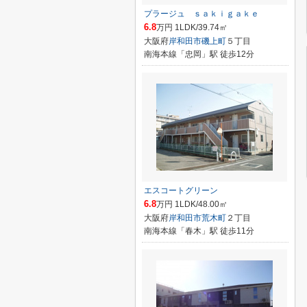
プラージュ ｓａｋｉｇａｋｅ
6.8
万円 1LDK/39.74㎡
大阪府
岸和田市
磯上町
５丁目
南海本線「忠岡」駅 徒歩12分
エスコートグリーン
6.8
万円 1LDK/48.00㎡
大阪府
岸和田市
荒木町
２丁目
南海本線「春木」駅 徒歩11分