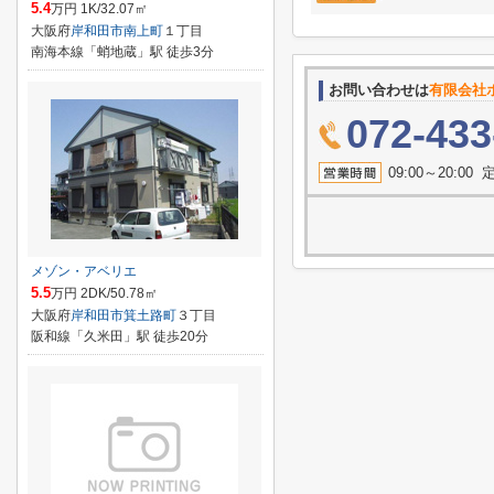
5.4
万円 1K/32.07㎡
大阪府
岸和田市
南上町
１丁目
南海本線「蛸地蔵」駅 徒歩3分
お問い合わせは
有限会社
072-433
09:00～20:
メゾン・アベリエ
5.5
万円 2DK/50.78㎡
大阪府
岸和田市
箕土路町
３丁目
阪和線「久米田」駅 徒歩20分