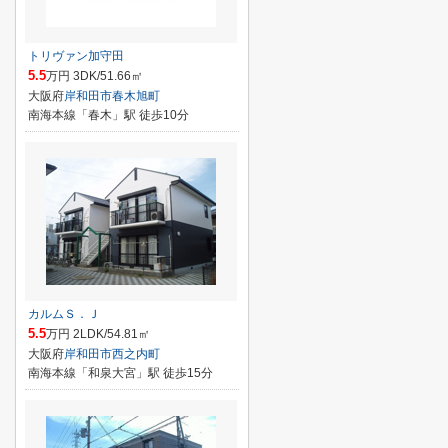
トリヴァン加守田
5.5
万円 3DK/51.66㎡
大阪府
岸和田市
春木旭町
南海本線「春木」駅 徒歩10分
カルムＳ．Ｊ
5.5
万円 2LDK/54.81㎡
大阪府
岸和田市
西之内町
南海本線「和泉大宮」駅 徒歩15分