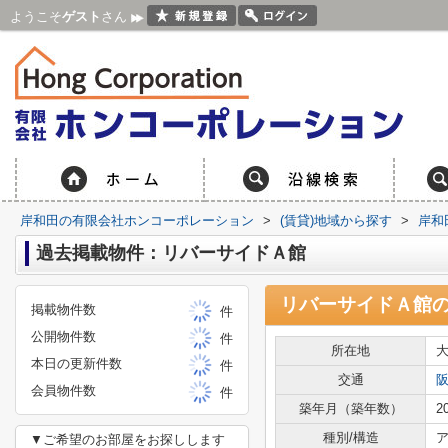
ようこそ
ゲスト
さん
岸和田の有限会社ホンコーポレーション
>
(賃貸)地域から探す
>
岸和
過去掲載物件：リバーサイドＡ館
リバーサイドＡ館
掲載物件数
件
公開物件数
件
所在地
本日の更新件数
件
交通
会員物件数
件
築年月（築年数）
2
種別/構造
ア
▼ご希望のお部屋をお探しします