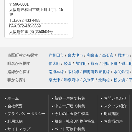
〒596-0001
大阪府岸和田市磯上町１丁目15-
15
TEL/072-433-4499
FAX/072-436-6639
大阪府知事 (3) 第50504号
市区町村から探す
岸和田市
/
泉大津市
/
和泉市
/
高石市
/
貝塚市
/
町名から探す
伯太町
/
綾園
/
加守町
/
取石
/
池田下町
/
磯上
路線から探す
南海本線
/
阪和線
/
南海電鉄泉北線
/
水間鉄道
/
駅から探す
泉大津
/
和泉府中
/
久米田
/
北助松
/
松ノ浜
/
ホーム
新築一戸建て特集
お問い合わせ
会社概要
中古一戸建て特集
スタッフ紹介
プライバシーポリシー
今月の目玉物件特集
周辺施設
利用規約
敷金・礼金0円物件特集
お客様の声
サイトマップ
ペット可物件特集