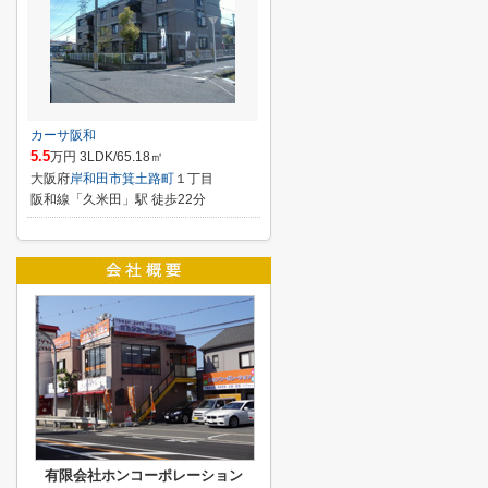
カーサ阪和
5.5
万円 3LDK/65.18㎡
大阪府
岸和田市
箕土路町
１丁目
阪和線「久米田」駅 徒歩22分
有限会社ホンコーポレーション