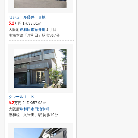
セジュール藤井 Ｂ棟
5.2
万円 1R/33.61㎡
大阪府
岸和田市
藤井町
１丁目
南海本線「岸和田」駅 徒歩7分
クレールＩ・Ｋ
5.2
万円 2LDK/57.98㎡
大阪府
岸和田市
田治米町
阪和線「久米田」駅 徒歩19分