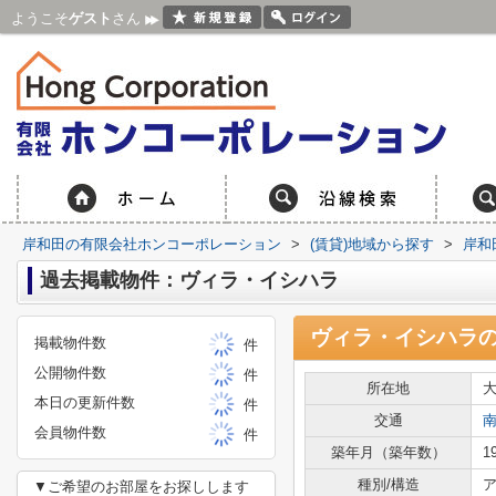
ようこそ
ゲスト
さん
岸和田の有限会社ホンコーポレーション
>
(賃貸)地域から探す
>
岸和
過去掲載物件：ヴィラ・イシハラ
ヴィラ・イシハラ
掲載物件数
件
公開物件数
件
所在地
本日の更新件数
件
交通
会員物件数
件
築年月（築年数）
1
種別/構造
ア
▼ご希望のお部屋をお探しします