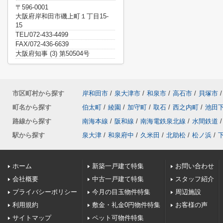
〒596-0001
大阪府岸和田市磯上町１丁目15-
15
TEL/072-433-4499
FAX/072-436-6639
大阪府知事 (3) 第50504号
市区町村から探す
岸和田市
/
泉大津市
/
和泉市
/
高石市
/
貝塚市
/
町名から探す
伯太町
/
綾園
/
加守町
/
取石
/
西之内町
/
池田
路線から探す
南海本線
/
阪和線
/
南海電鉄泉北線
/
水間鉄道
/
駅から探す
泉大津
/
和泉府中
/
久米田
/
北助松
/
松ノ浜
/
ホーム
新築一戸建て特集
お問い合わせ
会社概要
中古一戸建て特集
スタッフ紹介
プライバシーポリシー
今月の目玉物件特集
周辺施設
利用規約
敷金・礼金0円物件特集
お客様の声
サイトマップ
ペット可物件特集