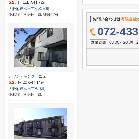
5.2
万円 1LDK/41.72㎡
大阪府
岸和田市
小松里町
阪和線「久米田」駅 徒歩12分
お問い合わせは
有限会社
072-433
09:00～20:
メゾン・モンターニュ
5.2
万円 2DK/47.14㎡
大阪府
岸和田市
今木町
阪和線「久米田」駅