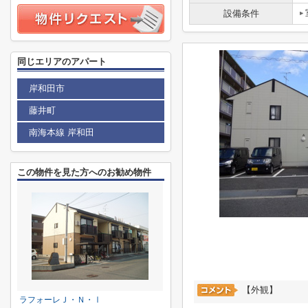
設備条件
同じエリアのアパート
岸和田市
藤井町
南海本線 岸和田
この物件を見た方へのお勧め物件
【外観】
ラフォーレＪ・Ｎ・Ⅰ