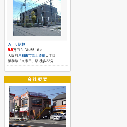
カーサ阪和
5.5
万円 3LDK/65.18㎡
大阪府
岸和田市
箕土路町
１丁目
阪和線「久米田」駅 徒歩22分