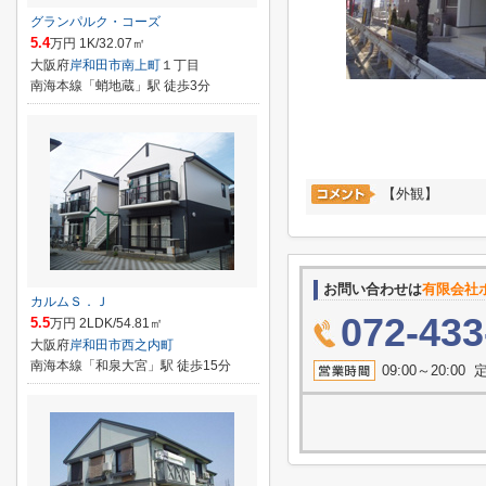
グランパルク・コーズ
5.4
万円 1K/32.07㎡
大阪府
岸和田市
南上町
１丁目
南海本線「蛸地蔵」駅 徒歩3分
【外観】
お問い合わせは
有限会社
カルムＳ．Ｊ
072-433
5.5
万円 2LDK/54.81㎡
大阪府
岸和田市
西之内町
南海本線「和泉大宮」駅 徒歩15分
09:00～20: