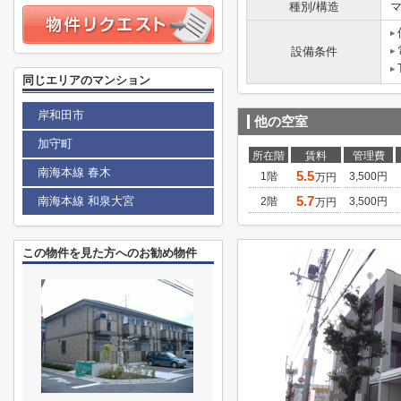
種別/構造
マ
設備条件
同じエリアのマンション
岸和田市
他の空室
加守町
所在階
賃料
管理費
南海本線 春木
5.5
1階
3,500円
万円
5.7
南海本線 和泉大宮
2階
3,500円
万円
この物件を見た方へのお勧め物件