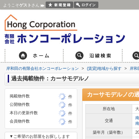
ようこそ
ゲスト
さん
岸和田の有限会社ホンコーポレーション
>
(賃貸)地域から探す
>
岸和
過去掲載物件：カーサモデルノ
カーサモデルノ
の
掲載物件数
件
公開物件数
件
所在地
本日の更新件数
件
交通
会員物件数
件
築年月（築年数）
2
▼ご希望のお部屋をお探しします