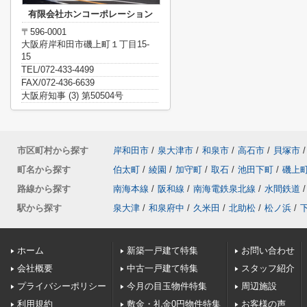
有限会社ホンコーポレーション
〒596-0001
大阪府岸和田市磯上町１丁目15-
15
TEL/072-433-4499
FAX/072-436-6639
大阪府知事 (3) 第50504号
市区町村から探す
岸和田市
/
泉大津市
/
和泉市
/
高石市
/
貝塚市
/
町名から探す
伯太町
/
綾園
/
加守町
/
取石
/
池田下町
/
磯上
路線から探す
南海本線
/
阪和線
/
南海電鉄泉北線
/
水間鉄道
/
駅から探す
泉大津
/
和泉府中
/
久米田
/
北助松
/
松ノ浜
/
ホーム
新築一戸建て特集
お問い合わせ
会社概要
中古一戸建て特集
スタッフ紹介
プライバシーポリシー
今月の目玉物件特集
周辺施設
利用規約
敷金・礼金0円物件特集
お客様の声