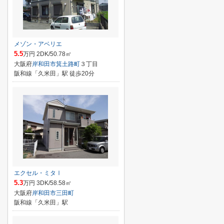
メゾン・アベリエ
5.5
万円 2DK/50.78㎡
大阪府
岸和田市
箕土路町
３丁目
阪和線「久米田」駅 徒歩20分
エクセル・ミタⅠ
5.3
万円 3DK/58.58㎡
大阪府
岸和田市
三田町
阪和線「久米田」駅