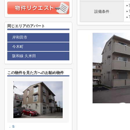
設備条件
同じエリアのアパート
岸和田市
今木町
阪和線 久米田
この物件を見た方へのお勧め物件
．Ｓ