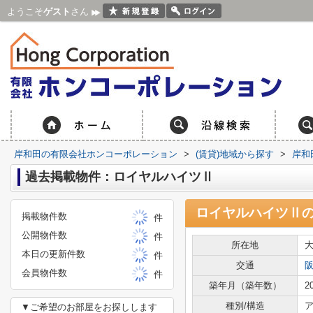
ようこそ
ゲスト
さん
岸和田の有限会社ホンコーポレーション
>
(賃貸)地域から探す
>
岸和
過去掲載物件：ロイヤルハイツⅡ
ロイヤルハイツⅡ
掲載物件数
件
公開物件数
件
所在地
本日の更新件数
件
交通
会員物件数
件
築年月（築年数）
2
種別/構造
ア
▼ご希望のお部屋をお探しします