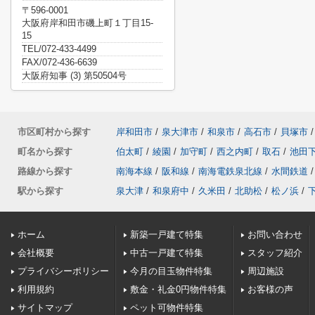
〒596-0001
大阪府岸和田市磯上町１丁目15-
15
TEL/072-433-4499
FAX/072-436-6639
大阪府知事 (3) 第50504号
市区町村から探す
岸和田市
/
泉大津市
/
和泉市
/
高石市
/
貝塚市
/
町名から探す
伯太町
/
綾園
/
加守町
/
西之内町
/
取石
/
池田
路線から探す
南海本線
/
阪和線
/
南海電鉄泉北線
/
水間鉄道
/
駅から探す
泉大津
/
和泉府中
/
久米田
/
北助松
/
松ノ浜
/
ホーム
新築一戸建て特集
お問い合わせ
会社概要
中古一戸建て特集
スタッフ紹介
プライバシーポリシー
今月の目玉物件特集
周辺施設
利用規約
敷金・礼金0円物件特集
お客様の声
サイトマップ
ペット可物件特集