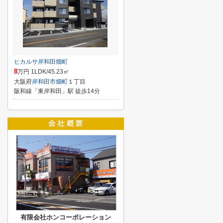
ヒカルサ岸和田畑町
8
万円 1LDK/45.23㎡
大阪府
岸和田市
畑町
１丁目
阪和線「東岸和田」駅 徒歩14分
有限会社ホンコーポレーション