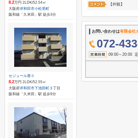
8.2
万円 2LDK/52.54㎡
【外観】
大阪府
岸和田市
小松里町
阪和線「久米田」駅 徒歩3分
お問い合わせは
有限会社
072-433
09:00～20:
セジュール善Ⅱ
8.2
万円 2LDK/52.55㎡
大阪府
岸和田市
下池田町
３丁目
阪和線「久米田」駅 徒歩9分