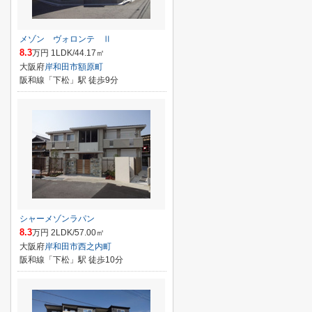
メゾン ヴォロンテ Ⅱ
8.3
万円 1LDK/44.17㎡
大阪府
岸和田市
額原町
阪和線「下松」駅 徒歩9分
シャーメゾンラパン
8.3
万円 2LDK/57.00㎡
大阪府
岸和田市
西之内町
阪和線「下松」駅 徒歩10分