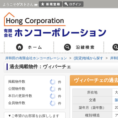
ようこそ
ゲスト
さん
岸和田の有限会社ホンコーポレーション
>
(賃貸)地域から探す
>
岸和
過去掲載物件：ヴィバーチェ
ヴィバーチェ
の過
掲載物件数
件
公開物件数
件
所在地
本日の更新件数
件
交通
会員物件数
件
築年月（築年数）
2
種別/構造
ア
▼ご希望のお部屋をお探しします