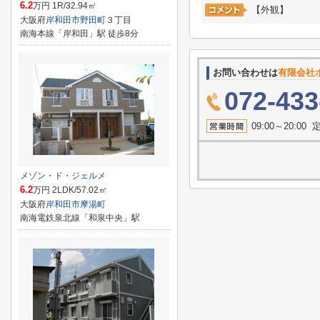
6.2
万円 1R/32.94㎡
【外観】
大阪府
岸和田市
野田町
３丁目
南海本線「岸和田」駅 徒歩8分
お問い合わせは
有限会社
072-433
09:00～20:
メゾン・ド・ジェルメ
6.2
万円 2LDK/57.02㎡
大阪府
岸和田市
摩湯町
南海電鉄泉北線「和泉中央」駅