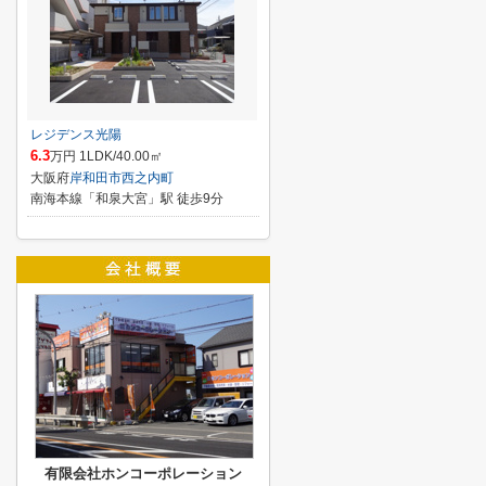
レジデンス光陽
6.3
万円 1LDK/40.00㎡
大阪府
岸和田市
西之内町
南海本線「和泉大宮」駅 徒歩9分
有限会社ホンコーポレーション