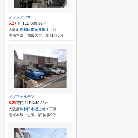
メゾンアヅマ
6.2
万円 1LDK/39.39㎡
大阪府
岸和田市
藤井町
１丁目
南海本線「和泉大宮」駅 徒歩5分
メゾフォルテⅤ
6.25
万円 1LDK/40.88㎡
大阪府
岸和田市
磯上町
１丁目
南海本線「忠岡」駅 徒歩9分