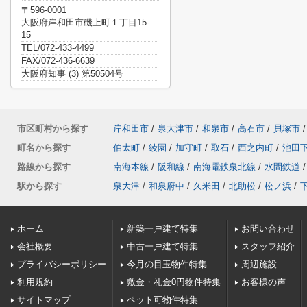
〒596-0001
大阪府岸和田市磯上町１丁目15-
15
TEL/072-433-4499
FAX/072-436-6639
大阪府知事 (3) 第50504号
市区町村から探す
岸和田市
/
泉大津市
/
和泉市
/
高石市
/
貝塚市
/
町名から探す
伯太町
/
綾園
/
加守町
/
取石
/
西之内町
/
池田
路線から探す
南海本線
/
阪和線
/
南海電鉄泉北線
/
水間鉄道
/
駅から探す
泉大津
/
和泉府中
/
久米田
/
北助松
/
松ノ浜
/
ホーム
新築一戸建て特集
お問い合わせ
会社概要
中古一戸建て特集
スタッフ紹介
プライバシーポリシー
今月の目玉物件特集
周辺施設
利用規約
敷金・礼金0円物件特集
お客様の声
サイトマップ
ペット可物件特集