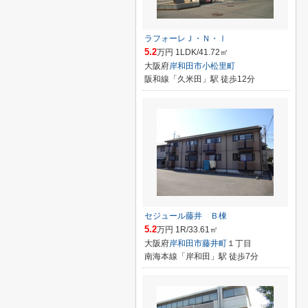
ラフォーレＪ・Ｎ・Ⅰ
5.2
万円 1LDK/41.72㎡
大阪府
岸和田市
小松里町
阪和線「久米田」駅 徒歩12分
セジュール藤井 Ｂ棟
5.2
万円 1R/33.61㎡
大阪府
岸和田市
藤井町
１丁目
南海本線「岸和田」駅 徒歩7分