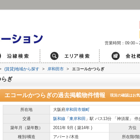
営業時間：09:00～2
>
(賃貸)地域から探す
>
岸和田市
>
エコールかつらぎ
つらぎ
エコールかつらぎ
の過去掲載物件情報
現況の確認はお気
所在地
大阪府
岸和田市
畑町
交通
阪和線
「
東岸和田
」駅 バス13分 「神須屋」 停
築年月（築年数）
2011年 9月 ( 築14年 )
方位
種別/構造
アパート/木造
所在階/階