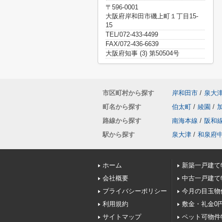
〒596-0001
大阪府岸和田市磯上町１丁目15-
15
TEL/072-433-4499
FAX/072-436-6639
大阪府知事 (3) 第50504号
市区町村から探す
岸和田市
/
泉大
町名から探す
伯太町
/
綾園
/
路線から探す
南海本線
/
阪和
駅から探す
泉大津
/
和泉府
ホーム
新築一戸建て
会社概要
中古一戸建て
プライバシーポリシー
今月の目玉物
利用規約
敷金・礼金0
サイトマップ
ペット可物件