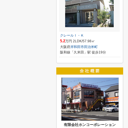
クレールＩ・Ｋ
5.2
万円 2LDK/57.98㎡
大阪府
岸和田市
田治米町
阪和線「久米田」駅 徒歩19分
有限会社ホンコーポレーション