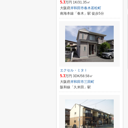
5.3
万円 1K/31.35㎡
大阪府
岸和田市
春木若松町
南海本線「春木」駅 徒歩5分
エクセル・ミタⅠ
5.3
万円 3DK/58.58㎡
大阪府
岸和田市
三田町
阪和線「久米田」駅