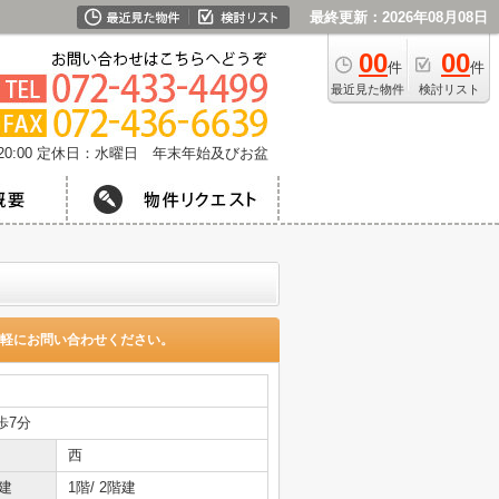
最終更新：2026年08月08日
00
00
件
件
最近見た物件
検討リスト
0:00
定休日：水曜日 年末年始及びお盆
軽にお問い合わせください。
歩7分
西
建
1階/ 2階建