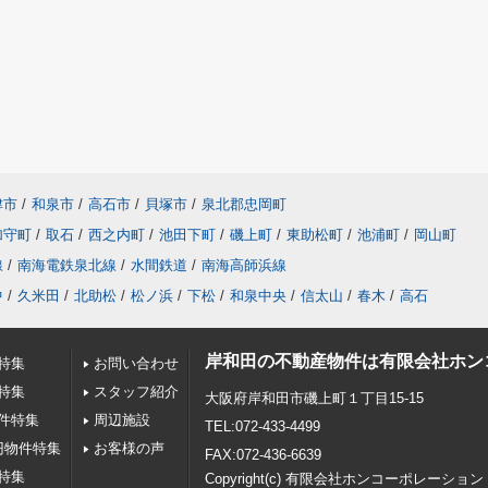
津市
/
和泉市
/
高石市
/
貝塚市
/
泉北郡忠岡町
加守町
/
取石
/
西之内町
/
池田下町
/
磯上町
/
東助松町
/
池浦町
/
岡山町
線
/
南海電鉄泉北線
/
水間鉄道
/
南海高師浜線
中
/
久米田
/
北助松
/
松ノ浜
/
下松
/
和泉中央
/
信太山
/
春木
/
高石
岸和田の不動産物件は有限会社ホン
特集
お問い合わせ
特集
スタッフ紹介
大阪府岸和田市磯上町１丁目15-15
件特集
周辺施設
TEL:072-433-4499
円物件特集
お客様の声
FAX:072-436-6639
特集
Copyright(c) 有限会社ホンコーポレーション