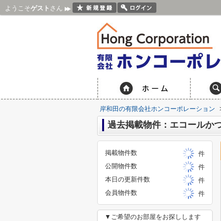
ようこそ
ゲスト
さん
岸和田の有限会社ホンコーポレーション
過去掲載物件：エコールか
掲載物件数
件
公開物件数
件
本日の更新件数
件
会員物件数
件
▼ご希望のお部屋をお探しします