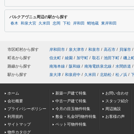
パルクアヴニュ周辺の駅から探す
春木
和泉大宮
久米田
忠岡
下松
岸和田
蛸地蔵
東岸和田
市区町村から探す
岸和田市
/
泉大津市
/
和泉市
/
高石市
/
貝塚市
/
町名から探す
伯太町
/
綾園
/
加守町
/
取石
/
池田下町
/
磯上
路線から探す
南海本線
/
阪和線
/
南海電鉄泉北線
/
水間鉄道
/
駅から探す
泉大津
/
和泉府中
/
久米田
/
北助松
/
松ノ浜
/
ホーム
新築一戸建て特集
お問い合わせ
会社概要
中古一戸建て特集
スタッフ紹介
プライバシーポリシー
今月の目玉物件特集
周辺施設
利用規約
敷金・礼金0円物件特集
お客様の声
サイトマップ
ペット可物件特集
物件カタログ