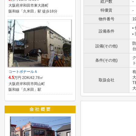
総戸数
-
大阪府岸和田市東大路町
特優賃
-
阪和線「久米田」駅 徒歩18分
物件番号
1
設備条件
設備(その他)
ク
条件(その他)
ト
コートボナールＡ
大
4.5
万円 2DK/42.78㎡
取扱会社
T
大阪府岸和田市岡山町
大
阪和線「久米田」駅