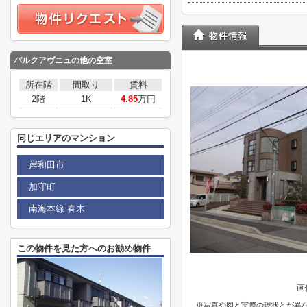
パルクアヴニュの他の空室
所在階
間取り
賃料
2階
1K
4.85
万円
同じエリアのマンション
岸和田市
加守町
南海本線 春木
この物件を見た方へのお勧め物件
画
※写真や図と実際の現状とが異