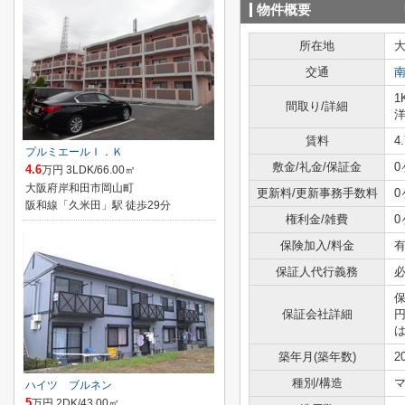
物件概要
所在地
交通
1
間取り/詳細
洋
賃料
4
プルミエールＩ．Ｋ
敷金/礼金/保証金
0
4.6
万円 3LDK/66.00㎡
大阪府岸和田市岡山町
更新料/更新事務手数料
0
阪和線「久米田」駅 徒歩29分
権利金/雑費
0
保険加入/料金
有
保証人代行義務
保
保証会社詳細
円
は
築年月(築年数)
2
種別/構造
ハイツ ブルネン
5
万円 2DK/43.00㎡