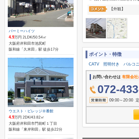
【外観】
パーミーハイツ
4.9
万円 2LDK/50.54㎡
大阪府岸和田市池尻町
阪和線「久米田」駅 徒歩17分
ポイント・特徴
CATV
照明付き
バルコ
お問い合わせは
有限会社
072-433
09:00～20:
ウエスト・ビレッジⅢ番館
4.9
万円 2DK/43.82㎡
大阪府岸和田市門前町１丁目
阪和線「東岸和田」駅 徒歩22分