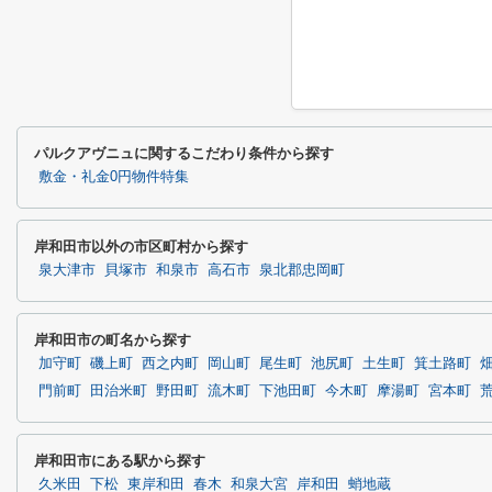
パルクアヴニュに関するこだわり条件から探す
敷金・礼金0円物件特集
岸和田市以外の市区町村から探す
泉大津市
貝塚市
和泉市
高石市
泉北郡忠岡町
岸和田市の町名から探す
加守町
磯上町
西之内町
岡山町
尾生町
池尻町
土生町
箕土路町
門前町
田治米町
野田町
流木町
下池田町
今木町
摩湯町
宮本町
岸和田市にある駅から探す
久米田
下松
東岸和田
春木
和泉大宮
岸和田
蛸地蔵