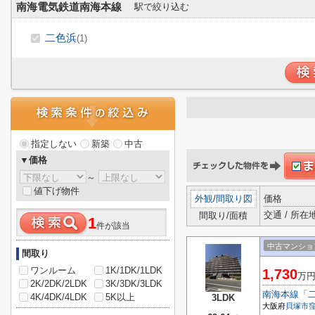
南海電気鉄道南海本線
駅で絞り込む
二色浜
(1)
指定しない
新築
中古
▼価格
～
値下げ物件
外観
/
間取り図
価格
交通 / 所在
間取り/面積
1
件が該当
中古マンショ
間取り
ワンルーム
1K/1DK/1LDK
1,730
万
2K/2DK/2LDK
3K/3DK/3LDK
南海本線
「
4K/4DK/4LDK
5K以上
3LDK
大阪府
貝塚市