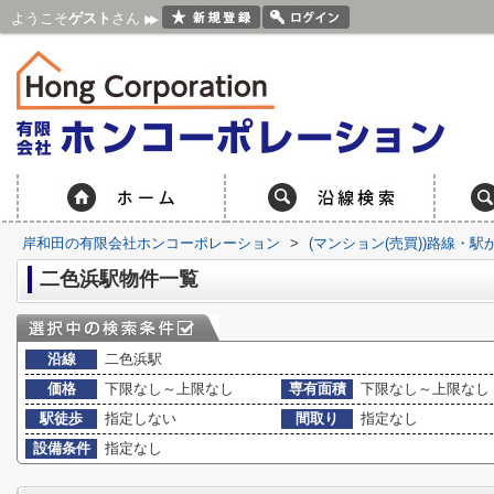
ようこそ
ゲスト
さん
岸和田の有限会社ホンコーポレーション
>
(マンション(売買))路線・駅
二色浜駅物件一覧
沿線
二色浜駅
価格
下限なし～上限なし
専有面積
下限なし～上限なし
駅徒歩
指定しない
間取り
指定なし
設備条件
指定なし