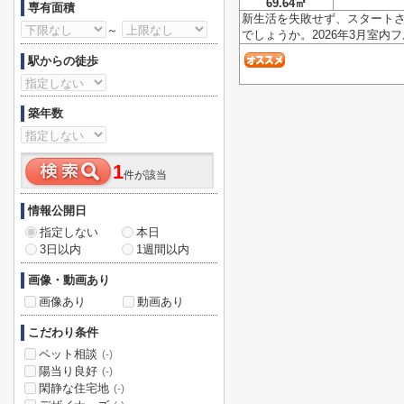
69.64㎡
専有面積
新生活を失敗せず、スタート
～
でしょうか。2026年3月室内フルリ
駅からの徒歩
築年数
1
件が該当
情報公開日
指定しない
本日
3日以内
1週間以内
画像・動画あり
画像あり
動画あり
こだわり条件
ペット相談
(-)
陽当り良好
(-)
閑静な住宅地
(-)