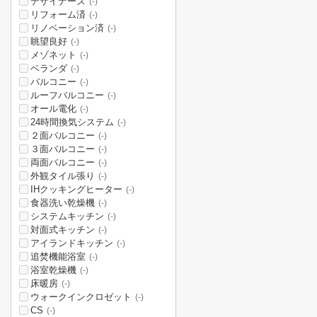
デザイナーズ
(-)
リフォーム済
(-)
リノベーション済
(-)
眺望良好
(-)
メゾネット
(-)
ベランダ
(-)
バルコニー
(-)
ルーフバルコニー
(-)
オール電化
(-)
24時間換気システム
(-)
２面バルコニー
(-)
３面バルコニー
(-)
両面バルコニー
(-)
外観タイル張り
(-)
IHクッキングヒーター
(-)
食器洗い乾燥機
(-)
システムキッチン
(-)
対面式キッチン
(-)
アイランドキッチン
(-)
追焚機能浴室
(-)
浴室乾燥機
(-)
床暖房
(-)
ウォークインクロゼット
(-)
CS
(-)