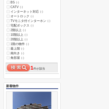
BS
(-)
CATV
(-)
インターネット対応
(-)
オートロック
(-)
TVモニタ付インターホン
(-)
宅配ボックス
(-)
2階以上
(-)
10階以上
(-)
20階以上
(-)
1階の物件
(-)
最上階
(-)
南向き
(-)
角部屋
(-)
1
件が該当
新着物件