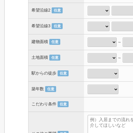
希望沿線2
任意
希望沿線3
任意
建物面積
～
任意
土地面積
～
任意
駅からの徒歩
任意
築年数
任意
こだわり条件
任意