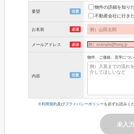
物件の詳細を知り
要望
任意
不動産会社に行き
お名前
必須
メールアドレス
必須
物件、ご連絡、見学につい
任意
内容
※
利用規約
及び
プライバシーポリシー
を必ずお読みく
未入