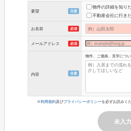
物件の詳細を知り
要望
任意
不動産会社に行き
お名前
必須
メールアドレス
必須
物件、ご連絡、見学につい
任意
内容
※
利用規約
及び
プライバシーポリシー
を必ずお読みく
未入