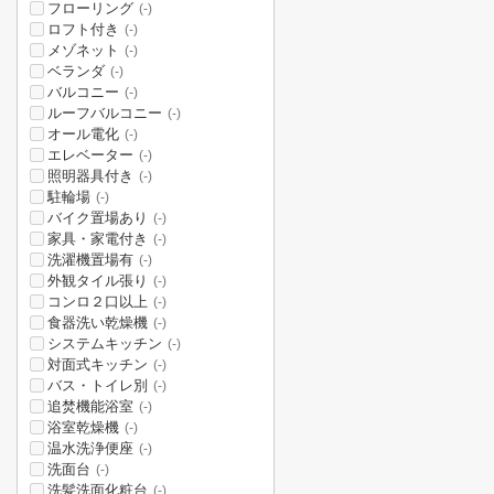
フローリング
(-)
ロフト付き
(-)
メゾネット
(-)
ベランダ
(-)
バルコニー
(-)
ルーフバルコニー
(-)
オール電化
(-)
エレベーター
(-)
照明器具付き
(-)
駐輪場
(-)
バイク置場あり
(-)
家具・家電付き
(-)
洗濯機置場有
(-)
外観タイル張り
(-)
コンロ２口以上
(-)
食器洗い乾燥機
(-)
システムキッチン
(-)
対面式キッチン
(-)
バス・トイレ別
(-)
追焚機能浴室
(-)
浴室乾燥機
(-)
温水洗浄便座
(-)
洗面台
(-)
洗髪洗面化粧台
(-)