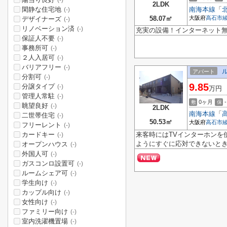
(-)
2LDK
閑静な住宅地
南海本線
「
(-)
58.07㎡
大阪府
高石市
デザイナーズ
(-)
リノベーション済
(-)
充実の設備！インターネット
保証人不要
(-)
事務所可
(-)
２人入居可
(-)
バリアフリー
(-)
アパート
分割可
(-)
9.85
分譲タイプ
(-)
万円
管理人常駐
(-)
0ヶ月
-
敷
保
眺望良好
(-)
2LDK
南海本線
「
二世帯住宅
(-)
50.53㎡
大阪府
高石市
フリーレント
(-)
カードキー
来客時にはTVインターホンを
(-)
ようにすぐに応対できないとき
オープンハウス
(-)
外国人可
(-)
ガスコンロ設置可
(-)
ルームシェア可
(-)
学生向け
(-)
カップル向け
(-)
女性向け
(-)
ファミリー向け
(-)
室内洗濯機置場
(-)