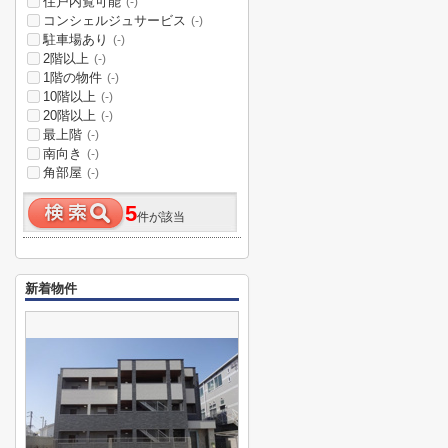
住戸内覧可能
(-)
コンシェルジュサービス
(-)
駐車場あり
(-)
2階以上
(-)
1階の物件
(-)
10階以上
(-)
20階以上
(-)
最上階
(-)
南向き
(-)
角部屋
(-)
5
件が該当
新着物件