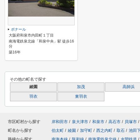
ボナール
大阪府和泉市内田町１丁目
南海電鉄泉北線「和泉中央」駅 徒歩16
分
築16年
その他の町名で探す
綾園
加茂
高師浜
羽衣
東羽衣
市区町村から探す
岸和田市
/
泉大津市
/
和泉市
/
高石市
/
貝塚市
/
町名から探す
伯太町
/
綾園
/
加守町
/
西之内町
/
取石
/
池田
路線から探す
南海本線
/
阪和線
/
南海電鉄泉北線
/
水間鉄道
/