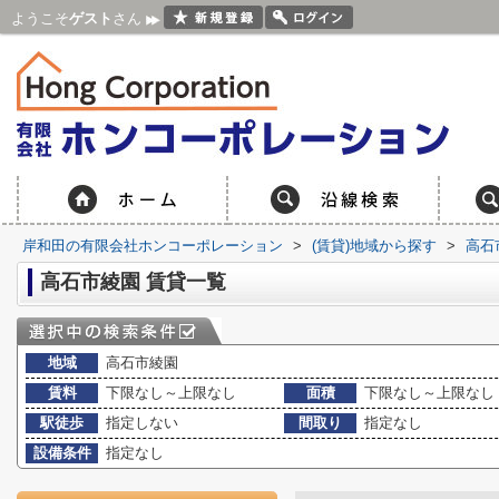
ようこそ
ゲスト
さん
岸和田の有限会社ホンコーポレーション
>
(賃貸)地域から探す
>
高石
高石市綾園 賃貸一覧
地域
高石市綾園
賃料
下限なし～上限なし
面積
下限なし～上限なし
駅徒歩
指定しない
間取り
指定なし
設備条件
指定なし