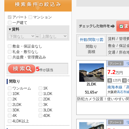
アパート
マンション
一戸建て
▼賃料
～
賃料 / 管
外観
/
間取り図
敷金 / 保証金
敷金・保証金なし
間取り
礼金・敷引なし
面積
交通 / 所在
共益費・管理費込み
アパート
5
件が該当
7.2
万円
1万円
敷
保
間取り
2LDK
南海本線
「
ワンルーム
1K
51.65㎡
大阪府
高石市
1DK
1LDK
防犯カメラ設置！使いやすい
2K
2DK
2LDK
3K
3DK
3LDK
4K
4DK
4LDK以上
アパート