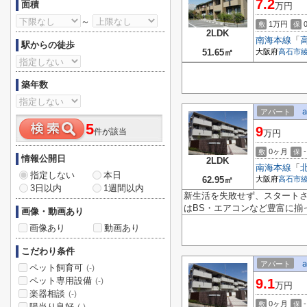
7.2
面積
万円
～
1万円
敷
保
2LDK
南海本線
「
駅からの徒歩
51.65㎡
大阪府
高石市
築年数
アパート
5
9
件が該当
万円
0ヶ月
-
敷
保
情報公開日
2LDK
南海本線
「
指定しない
本日
62.95㎡
大阪府
高石市
3日以内
1週間以内
新生活を失敗せず、スタート
はBS・エアコンなど豊富に揃
画像・動画あり
画像あり
動画あり
こだわり条件
アパート
ペット飼育可
(-)
ペット専用設備
9.1
(-)
万円
楽器相談
(-)
0ヶ月
-
敷
保
陽当り良好