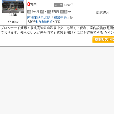
8
万円
4,100円
管・共
0ヶ月
-
9万円
-/-
敷
保
礼
償/敷
徒歩20分
1LDK
南海電鉄泉北線
「
和泉中央
」駅
37.00㎡
大阪府
和泉市
箕形町
４丁目
プロムナード箕形：泉北高速鉄道和泉中央にも近くて便利。室内設備は照明
ております。知らない人が来た時でも玄関を開けずに顔を確認できるTVインタ