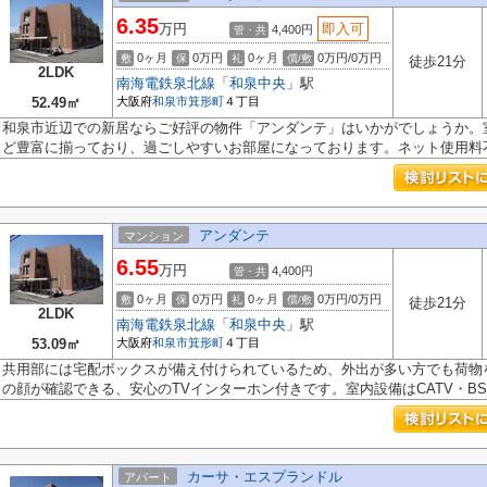
6.35
万円
即入可
4,400円
管・共
0ヶ月
0万円
0ヶ月
0万円/0万円
敷
保
礼
償/敷
徒歩21分
2LDK
南海電鉄泉北線
「
和泉中央
」駅
52.49㎡
大阪府
和泉市
箕形町
４丁目
和泉市近辺での新居ならご好評の物件「アンダンテ」はいかがでしょうか。室
ど豊富に揃っており、過ごしやすいお部屋になっております。ネット使用料不要
アンダンテ
マンション
6.55
万円
4,400円
管・共
0ヶ月
0万円
0ヶ月
0万円/0万円
敷
保
礼
償/敷
徒歩21分
2LDK
南海電鉄泉北線
「
和泉中央
」駅
53.09㎡
大阪府
和泉市
箕形町
４丁目
共用部には宅配ボックスが備え付けられているため、外出が多い方でも荷物
の顔が確認できる、安心のTVインターホン付きです。室内設備はCATV・BS・
カーサ・エスプランドル
アパート