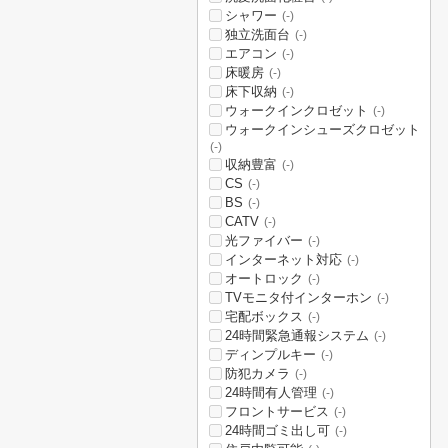
シャワー
(-)
独立洗面台
(-)
エアコン
(-)
床暖房
(-)
床下収納
(-)
ウォークインクロゼット
(-)
ウォークインシューズクロゼット
(-)
収納豊富
(-)
CS
(-)
BS
(-)
CATV
(-)
光ファイバー
(-)
インターネット対応
(-)
オートロック
(-)
TVモニタ付インターホン
(-)
宅配ボックス
(-)
24時間緊急通報システム
(-)
ディンプルキー
(-)
防犯カメラ
(-)
24時間有人管理
(-)
フロントサービス
(-)
24時間ゴミ出し可
(-)