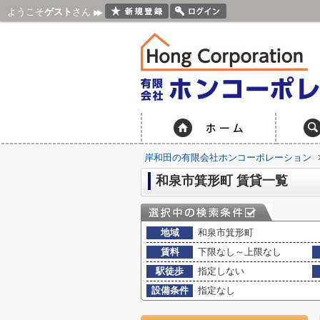
ようこそ
ゲスト
さん
岸和田の有限会社ホンコーポレーション
和泉市箕形町 賃貸一覧
地域
和泉市箕形町
賃料
下限なし～上限なし
駅徒歩
指定しない
設備条件
指定なし