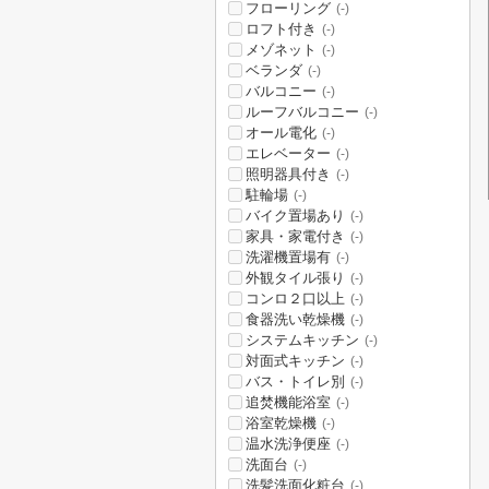
フローリング
(-)
ロフト付き
(-)
メゾネット
(-)
ベランダ
(-)
バルコニー
(-)
ルーフバルコニー
(-)
オール電化
(-)
エレベーター
(-)
照明器具付き
(-)
駐輪場
(-)
バイク置場あり
(-)
家具・家電付き
(-)
洗濯機置場有
(-)
外観タイル張り
(-)
コンロ２口以上
(-)
食器洗い乾燥機
(-)
システムキッチン
(-)
対面式キッチン
(-)
バス・トイレ別
(-)
追焚機能浴室
(-)
浴室乾燥機
(-)
温水洗浄便座
(-)
洗面台
(-)
洗髪洗面化粧台
(-)