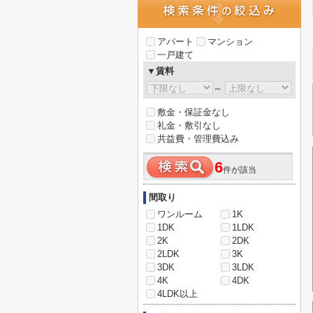
アパート
マンション
一戸建て
▼賃料
～
敷金・保証金なし
礼金・敷引なし
共益費・管理費込み
6
件が該当
間取り
ワンルーム
1K
1DK
1LDK
2K
2DK
2LDK
3K
3DK
3LDK
4K
4DK
4LDK以上