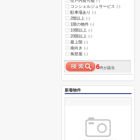
住戸内覧可能
(-)
コンシェルジュサービス
(-)
駐車場あり
(-)
2階以上
(-)
1階の物件
(-)
10階以上
(-)
20階以上
(-)
最上階
(-)
南向き
(-)
角部屋
(-)
6
件が該当
新着物件