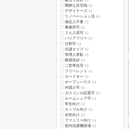
(-)
閑静な住宅地
(-)
デザイナーズ
(-)
リノベーション済
(-)
保証人不要
(-)
事務所可
(-)
２人入居可
(-)
バリアフリー
(-)
分割可
(-)
分譲タイプ
(-)
管理人常駐
(-)
眺望良好
(-)
二世帯住宅
(-)
フリーレント
(-)
カードキー
(-)
オープンハウス
(-)
外国人可
(-)
ガスコンロ設置可
(-)
ルームシェア可
(-)
学生向け
(-)
カップル向け
(-)
女性向け
(-)
ファミリー向け
(-)
室内洗濯機置場
(-)