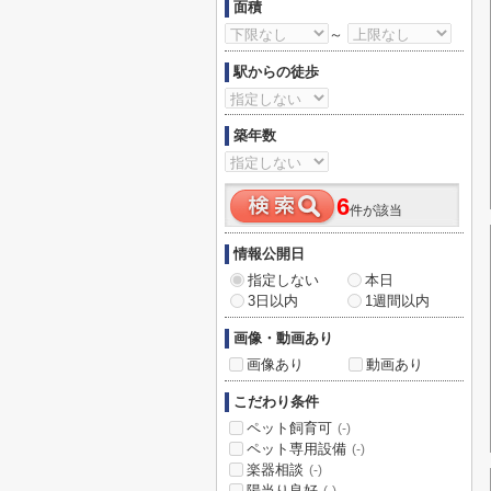
面積
～
駅からの徒歩
築年数
6
件が該当
情報公開日
指定しない
本日
3日以内
1週間以内
画像・動画あり
画像あり
動画あり
こだわり条件
ペット飼育可
(-)
ペット専用設備
(-)
楽器相談
(-)
陽当り良好