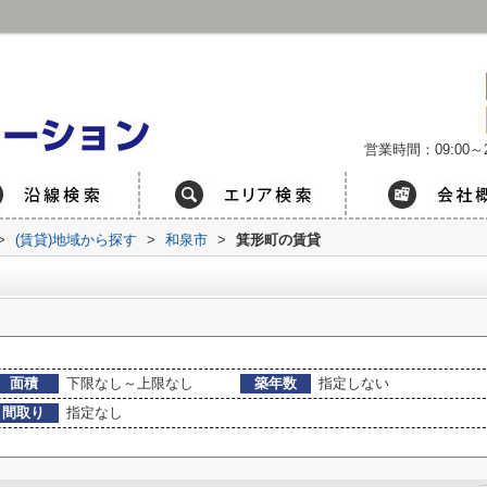
営業時間：09:00～2
>
(賃貸)地域から探す
>
和泉市
>
箕形町の賃貸
面積
下限なし～上限なし
築年数
指定しない
間取り
指定なし