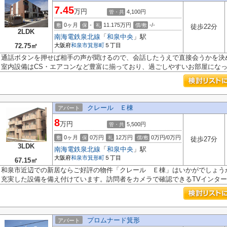
7.45
万円
4,100円
管・共
0ヶ月
-
11.175万円
-/-
敷
保
礼
償/敷
徒歩22分
2LDK
南海電鉄泉北線
「
和泉中央
」駅
72.75㎡
大阪府
和泉市
箕形町
５丁目
通話ボタンを押せば相手の声が聞けるので、会話したうえで直接会うかを決
室内設備はCS・エアコンなど豊富に揃っており、過ごしやすいお部屋になって
クレール Ｅ棟
アパート
8
万円
5,500円
管・共
0ヶ月
0万円
12万円
0万円/0万円
敷
保
礼
償/敷
徒歩27分
3LDK
南海電鉄泉北線
「
和泉中央
」駅
大阪府
和泉市
箕形町
５丁目
67.15㎡
和泉市近辺での新居ならご好評の物件「クレール Ｅ棟」はいかがでしょうか
充実した設備を備え付けています。訪問者をカメラで確認できるTVインターホ
プロムナード箕形
アパート