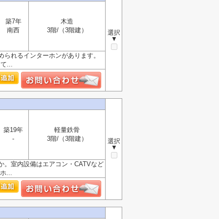
築7年
木造
南西
3階/（3階建）
選択
▼
められるインターホンがあります。
...
築19年
軽量鉄骨
-
3階/（3階建）
選択
▼
。室内設備はエアコン・CATVなど
...