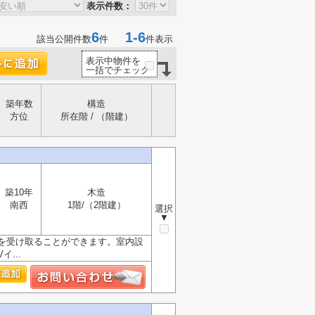
表示件数：
6
1-6
該当公開件数
件
件表示
表示中物件を
一括でチェック
築年数
構造
方位
所在階 / （階建）
築10年
木造
南西
1階/（2階建）
選択
▼
を受け取ることができます。室内設
...