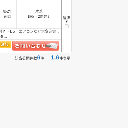
築2年
木造
南西
1階/（2階建）
選択
▼
付き・BS・エアコンなど大変充実し
...
6
1-6
該当公開件数
件
件表示