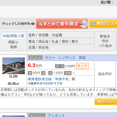
並び順：
賃料 / 管理費・共益費
外観
/
間取り図
駅徒歩
停歩
敷金 / 保証金 / 礼金 / 償却 / 敷引
間取り
バス徒歩
面積
交通 / 所在地
サニー レジデンス 和泉
アパート
6.3
万円
即入可
3,500円
管・共
0万円
-
7.3万円
-/-
敷
保
礼
償/敷
徒歩25分
1LDK
南海電鉄泉北線
「
和泉中央
」駅
46.06㎡
大阪府
和泉市
箕形町
５丁目
共用部には宅配ボックスが付いているため、自分の好きなタイミングで荷物
備はエアコン・BSなどが揃っており、とても充実しています。来客時にはTVイ
アンダンテ
マンション