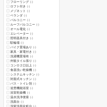
フローリング
(-)
ロフト付き
(-)
メゾネット
(-)
ベランダ
(-)
バルコニー
(-)
ルーフバルコニー
(-)
オール電化
(-)
エレベーター
(-)
照明器具付き
(-)
駐輪場
(-)
バイク置場あり
(-)
家具・家電付き
(-)
洗濯機置場有
(-)
外観タイル張り
(-)
コンロ２口以上
(-)
食器洗い乾燥機
(-)
システムキッチン
(-)
対面式キッチン
(-)
バス・トイレ別
(-)
追焚機能浴室
(-)
浴室乾燥機
(-)
温水洗浄便座
(-)
洗面台
(-)
洗髪洗面化粧台
(-)