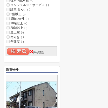
住戸内覧可能
(-)
コンシェルジュサービス
(-)
駐車場あり
(-)
2階以上
(-)
1階の物件
(-)
10階以上
(-)
20階以上
(-)
最上階
(-)
南向き
(-)
角部屋
(-)
3
件が該当
新着物件