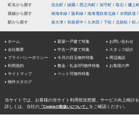
町名から探す
伯太町
/
綾園
/
西之内町
/
加守町
/
取石
/
磯上
路線から探す
南海本線
/
阪和線
/
南海電鉄泉北線
/
水間鉄道
/
駅から探す
泉大津
/
和泉府中
/
久米田
/
下松
/
北助松
/
松
ホーム
新築一戸建て特集
お問い合わせ
会社概要
中古一戸建て特集
スタッフ紹介
プライバシーポリシー
今月の目玉物件特集
周辺施設
利用規約
敷金・礼金0円物件特集
お客様の声
サイトマップ
ペット可物件特集
物件カタログ
当サイトでは、お客様の当サイト利用状況把握、サービス向上検討を目
詳しくは、当社の
をご確認ください。
「Cookieの取扱いについて」