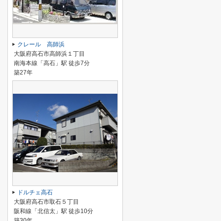
クレール 高師浜
大阪府高石市高師浜１丁目
南海本線「高石」駅 徒歩7分
築27年
ドルチェ高石
大阪府高石市取石５丁目
阪和線「北信太」駅 徒歩10分
築30年