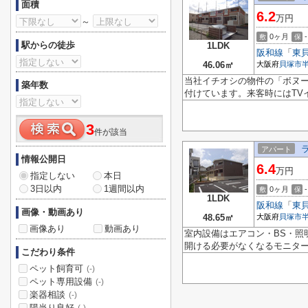
面積
6.2
万円
～
0ヶ月
-
敷
保
駅からの徒歩
1LDK
阪和線
「
東
46.06㎡
大阪府
貝塚市
当社イチオシの物件の「ボヌー
築年数
付けています。来客時にはTV
3
件が該当
アパート
情報公開日
6.4
万円
指定しない
本日
3日以内
1週間以内
0ヶ月
-
敷
保
1LDK
阪和線
「
東
画像・動画あり
48.65㎡
大阪府
貝塚市
画像あり
動画あり
室内設備はエアコン・BS・照
開ける必要がなくなるモニター
こだわり条件
ペット飼育可
(-)
ペット専用設備
(-)
楽器相談
(-)
陽当り良好