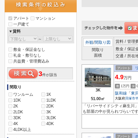
アパート
マンション
一戸建て
▼賃料
～
賃料 / 管
外観
/
間取り図
敷金 / 保証金
敷金・保証金なし
間取り
礼金・敷引なし
面積
交通 / 所在
共益費・管理費込み
アパート
3
件が該当
4.9
万円
1万円
敷
保
間取り
3K
阪和線
「
東
ワンルーム
1K
51.00㎡
大阪府
貝塚市
1DK
1LDK
「リバーサイドシティ麻生川」
2K
2DK
も部屋の中が見られづらいで
2LDK
3K
3DK
3LDK
4K
4DK
4LDK以上
アパート