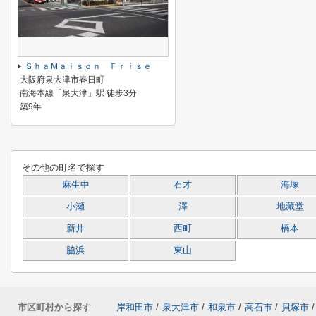
ＳｈａＭａｉｓｏｎ Ｆｒｉｓｅ
大阪府泉大津市春日町
南海本線「泉大津」駅 徒歩3分
築9年
その他の町名で探す
麻生中
石才
海塚
小瀬
澤
地藏堂
新井
西町
橋本
脇浜
東山
市区町村から探す
岸和田市
/
泉大津市
/
和泉市
/
高石市
/
貝塚市
/