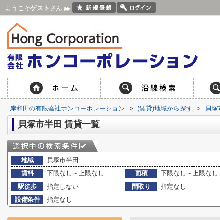
ようこそ
ゲスト
さん
岸和田の有限会社ホンコーポレーション
>
(賃貸)地域から探す
>
貝塚
貝塚市半田 賃貸一覧
地域
貝塚市半田
賃料
下限なし～上限なし
面積
下限なし～上限なし
駅徒歩
指定しない
間取り
指定なし
設備条件
指定なし