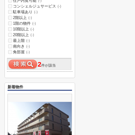
住戸内覧可能
(-)
コンシェルジュサービス
(-)
駐車場あり
(-)
2階以上
(-)
1階の物件
(-)
10階以上
(-)
20階以上
(-)
最上階
(-)
南向き
(-)
角部屋
(-)
2
件が該当
新着物件