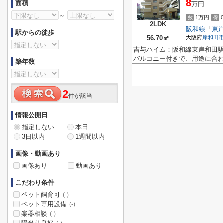
8
面積
万円
～
1万円
敷
保
2LDK
阪和線
「
東
駅からの徒歩
56.70㎡
大阪府
岸和田
吉与ハイム：阪和線東岸和田
バルコニー付きで、用途に合
築年数
2
件が該当
情報公開日
指定しない
本日
3日以内
1週間以内
画像・動画あり
画像あり
動画あり
こだわり条件
ペット飼育可
(-)
ペット専用設備
(-)
楽器相談
(-)
陽当り良好