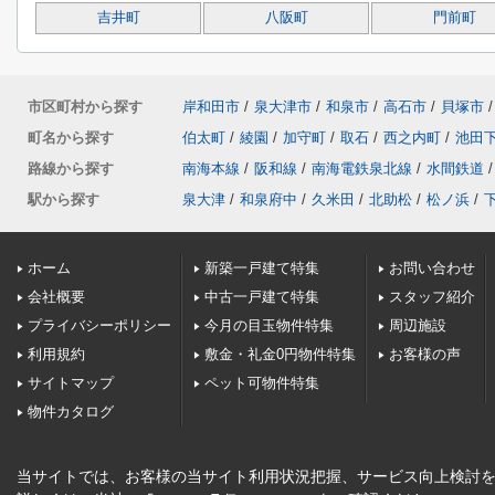
吉井町
八阪町
門前町
市区町村から探す
岸和田市
/
泉大津市
/
和泉市
/
高石市
/
貝塚市
/
町名から探す
伯太町
/
綾園
/
加守町
/
取石
/
西之内町
/
池田
路線から探す
南海本線
/
阪和線
/
南海電鉄泉北線
/
水間鉄道
/
駅から探す
泉大津
/
和泉府中
/
久米田
/
北助松
/
松ノ浜
/
ホーム
新築一戸建て特集
お問い合わせ
会社概要
中古一戸建て特集
スタッフ紹介
プライバシーポリシー
今月の目玉物件特集
周辺施設
利用規約
敷金・礼金0円物件特集
お客様の声
サイトマップ
ペット可物件特集
物件カタログ
当サイトでは、お客様の当サイト利用状況把握、サービス向上検討を目