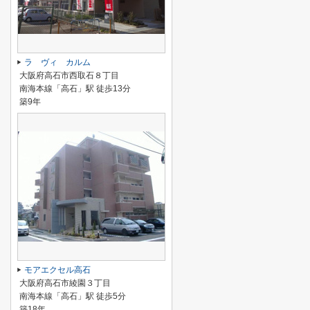
ラ ヴィ カルム
大阪府高石市西取石８丁目
南海本線「高石」駅 徒歩13分
築9年
モアエクセル高石
大阪府高石市綾園３丁目
南海本線「高石」駅 徒歩5分
築18年