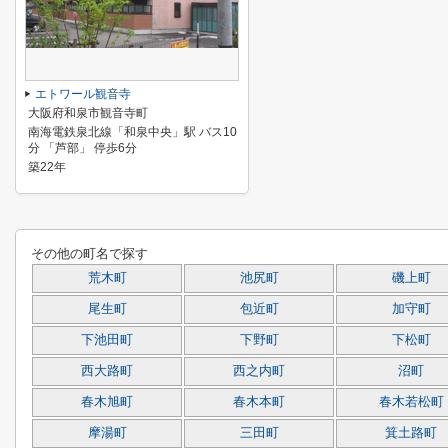
エトワール観音寺
大阪府和泉市観音寺町
南海電鉄泉北線「和泉中央」駅 バス10
分 「芦部」 停歩6分
築22年
その他の町名で探す
荒木町
池尻町
磯上町
尾生町
包近町
加守町
下池田町
下野町
下松町
西大路町
西之内町
沼町
春木旭町
春木本町
春木若松町
摩湯町
三田町
箕土路町