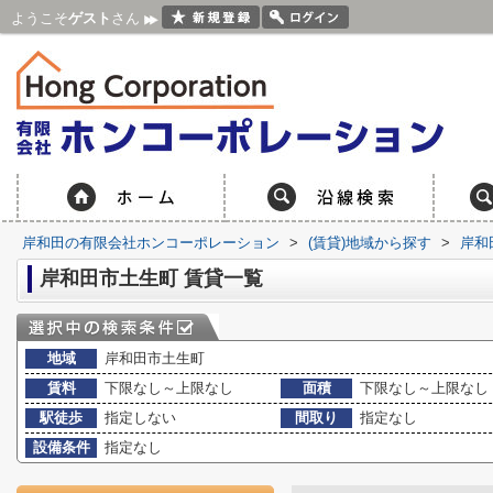
ようこそ
ゲスト
さん
岸和田の有限会社ホンコーポレーション
>
(賃貸)地域から探す
>
岸和
岸和田市土生町 賃貸一覧
地域
岸和田市土生町
賃料
下限なし～上限なし
面積
下限なし～上限なし
駅徒歩
指定しない
間取り
指定なし
設備条件
指定なし