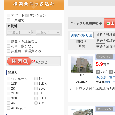
アパート
マンション
一戸建て
▼賃料
～
賃料 / 管
外観
/
間取り図
敷金 / 保証金
敷金・保証金なし
間取り
礼金・敷引なし
面積
交通 / 所在
共益費・管理費込み
マンション
2
件が該当
5.9
万円
0ヶ月
敷
保
間取り
1R
阪和線
「
東
ワンルーム
1K
24.48㎡
大阪府
岸和田
1DK
1LDK
オートロック付！充実設備！
2K
2DK
2LDK
3K
3DK
3LDK
4K
4DK
4LDK以上
マンション