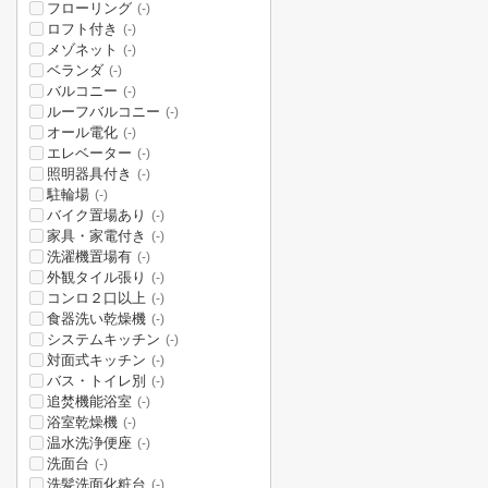
フローリング
(-)
ロフト付き
(-)
メゾネット
(-)
ベランダ
(-)
バルコニー
(-)
ルーフバルコニー
(-)
オール電化
(-)
エレベーター
(-)
照明器具付き
(-)
駐輪場
(-)
バイク置場あり
(-)
家具・家電付き
(-)
洗濯機置場有
(-)
外観タイル張り
(-)
コンロ２口以上
(-)
食器洗い乾燥機
(-)
システムキッチン
(-)
対面式キッチン
(-)
バス・トイレ別
(-)
追焚機能浴室
(-)
浴室乾燥機
(-)
温水洗浄便座
(-)
洗面台
(-)
洗髪洗面化粧台
(-)